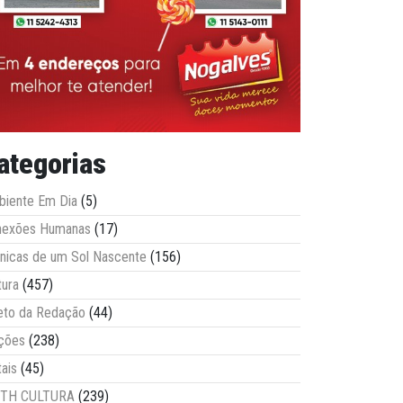
ategorias
iente Em Dia
(5)
nexões Humanas
(17)
nicas de um Sol Nascente
(156)
tura
(457)
eto da Redação
(44)
ções
(238)
tais
(45)
ITH CULTURA
(239)