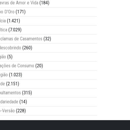
avras de Amor e Vida
(184)
o D'Oro
(171)
ícia
(1.421)
ítica
(7.029)
clamas de Casamentos
(32)
escobrindo
(260)
ião
(5)
lações de Consumo
(20)
igião
(1.023)
úde
(2.151)
ultamentos
(315)
idariedade
(14)
-Versão
(228)