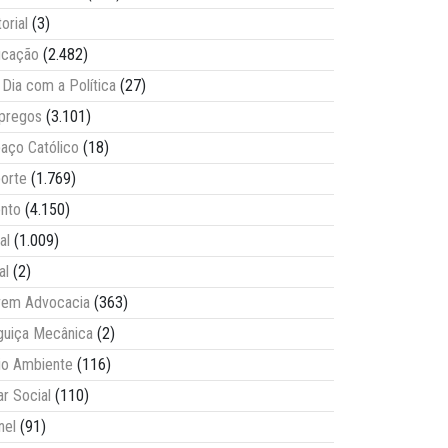
torial
(3)
ucação
(2.482)
Dia com a Política
(27)
pregos
(3.101)
aço Católico
(18)
orte
(1.769)
nto
(4.150)
al
(1.009)
al
(2)
vem Advocacia
(363)
guiça Mecânica
(2)
o Ambiente
(116)
ar Social
(110)
nel
(91)