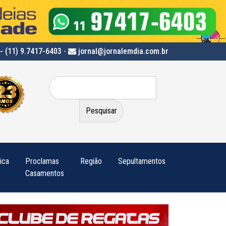
- (11) 9.7417-6403
-
jornal@jornalemdia.com.br
Pesquisar
por:
tica
Proclamas
Região
Sepultamentos
Casamentos