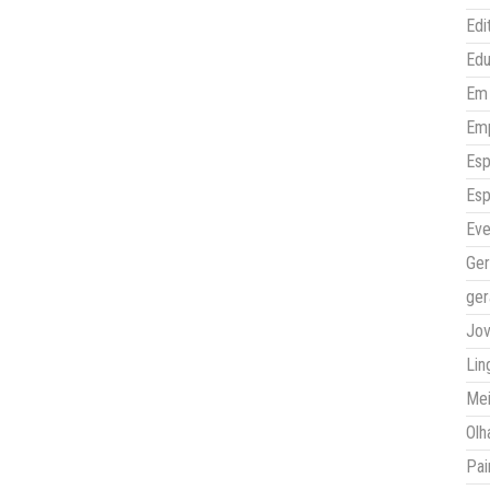
Edi
Ed
Em 
Em
Esp
Esp
Eve
Ger
ger
Jo
Lin
Mei
Olh
Pai