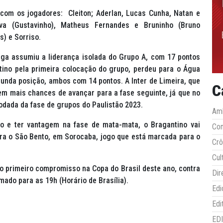
 com os jogadores: Cleiton; Aderlan, Lucas Cunha, Natan e
va (Gustavinho), Matheus Fernandes e Bruninho (Bruno
s) e Sorriso.
ga assumiu a liderança isolada do Grupo A, com 17 pontos
tino pela primeira colocação do grupo, perdeu para o Água
gunda posição, ambos com 14 pontos. A Inter de Limeira, que
C
tem mais chances de avançar para a fase seguinte, já que no
rodada da fase de grupos do Paulistão 2023.
Amb
po e ter vantagem na fase de mata-mata, o Bragantino vai
Co
tra o São Bento, em Sorocaba, jogo que está marcada para o
Crô
Cul
 o primeiro compromisso na Copa do Brasil deste ano, contra
Dir
rmado para as 19h (Horário de Brasília).
Edi
Edi
ED