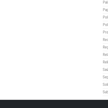
Pal
Pap
Pol
Pol
Pro
Red
Reg
Re
Rel
Sa
Sep
Sol
Sub