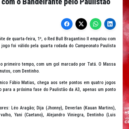
 com o Bandeirante pelo Paulistão
e de quarta-feira, 1º, o Red Bull Bragantino II empatou com
O jogo foi válido pela quarta rodada do Campeonato Paulista
s do primeiro tempo, com um gol marcado por Tatá. O Massa
inutos, com Dentinho.
nico Fábio Matias, chega aos sete pontos em quatro jogos
o para a próxima fase do Paulistão da A3, apenas um ponto
es: Léo Aragão; Dija (Jhonny), Deverlan (Kauan Martins),
alho, Yani (Caetano), Alejandro Viniegra, Dentinho (Luis