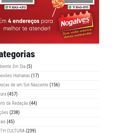
ategorias
iente Em Dia
(5)
nexões Humanas
(17)
nicas de um Sol Nascente
(156)
tura
(457)
eto da Redação
(44)
ções
(238)
tais
(45)
ITH CULTURA
(239)