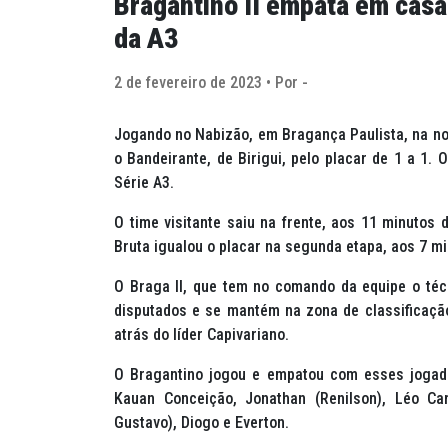
Bragantino II empata em casa
da A3
2 de fevereiro de 2023 • Por -
Jogando no Nabizão, em Bragança Paulista, na noit
o Bandeirante, de Birigui, pelo placar de 1 a 1. 
Série A3.
O time visitante saiu na frente, aos 11 minuto
Bruta igualou o placar na segunda etapa, aos 7 m
O Braga II, que tem no comando da equipe o téc
disputados e se mantém na zona de classificaçã
atrás do líder Capivariano.
O Bragantino jogou e empatou com esses jogador
Kauan Conceição, Jonathan (Renilson), Léo Carv
Gustavo), Diogo e Everton.