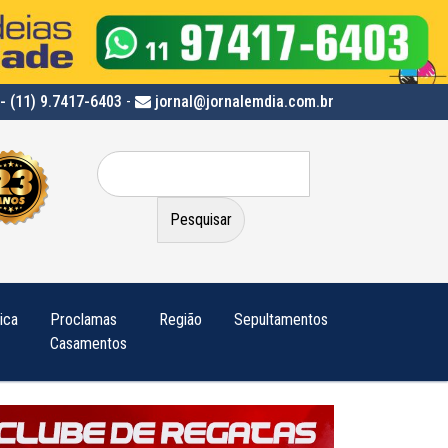
- (11) 9.7417-6403
-
jornal@jornalemdia.com.br
Pesquisar
por:
tica
Proclamas
Região
Sepultamentos
Casamentos