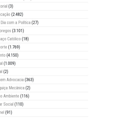
torial
(3)
ucação
(2.482)
Dia com a Política
(27)
pregos
(3.101)
aço Católico
(18)
orte
(1.769)
nto
(4.150)
al
(1.009)
al
(2)
vem Advocacia
(363)
guiça Mecânica
(2)
o Ambiente
(116)
ar Social
(110)
nel
(91)