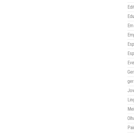
Edi
Ed
Em 
Em
Esp
Esp
Eve
Ger
ger
Jo
Lin
Mei
Olh
Pai