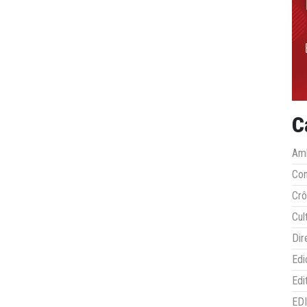
C
Amb
Co
Crô
Cul
Dir
Edi
Edi
ED