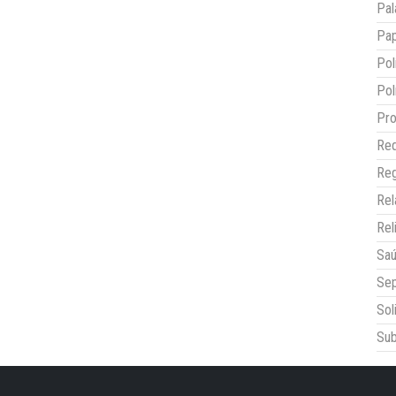
Pal
Pap
Pol
Pol
Pro
Red
Reg
Re
Rel
Sa
Sep
Sol
Sub