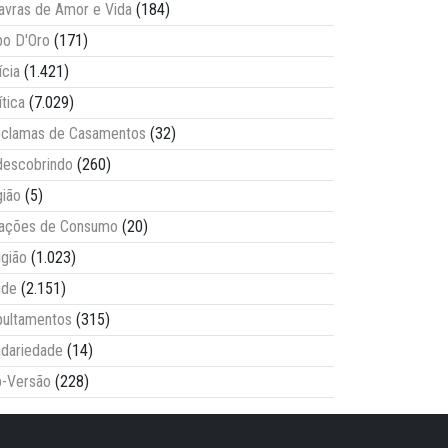
avras de Amor e Vida
(184)
o D'Oro
(171)
ícia
(1.421)
ítica
(7.029)
clamas de Casamentos
(32)
escobrindo
(260)
ião
(5)
lações de Consumo
(20)
igião
(1.023)
úde
(2.151)
ultamentos
(315)
idariedade
(14)
-Versão
(228)