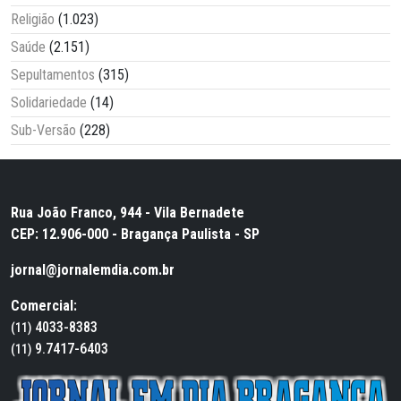
Religião
(1.023)
Saúde
(2.151)
Sepultamentos
(315)
Solidariedade
(14)
Sub-Versão
(228)
Rua João Franco, 944 - Vila Bernadete
CEP: 12.906-000 - Bragança Paulista - SP
jornal@jornalemdia.com.br
Comercial:
4033-8383
(11)
9.7417-6403
(11)