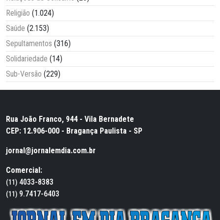
Religião
(1.024)
Saúde
(2.153)
Sepultamentos
(316)
Solidariedade
(14)
Sub-Versão
(229)
Rua João Franco, 944 - Vila Bernadete
CEP: 12.906-000 - Bragança Paulista - SP
jornal@jornalemdia.com.br
Comercial:
4033-8383
(11)
9.7417-6403
(11)