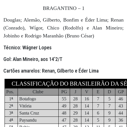
BRAGANTINO – 1
Douglas; Alemão, Gilberto, Bonfim e Éder Lima; Renan
(Conrado), Wígor, Chico (Rodolfo) e Alan Mineiro;
Jobinho e Rodrigo Maranhão (Bruno César)
Técnico:
Wágner Lopes
Gol:
Alan Mineiro, aos 14’2/T
Cartões amarelos:
Renan, Gilberto e Éder Lima
CLASSIFICAÇÃO DO BRASILEIRÃO DA SÉR
Pos.
Clube
PG
J
V
E
D
GP
º
1
Botafogo
55
28
16
7
5
46
º
2
Vitória
49
28
14
7
7
43
º
3
Santa Cruz
48
29
14
6
9
44
º
4
Paysandu
47
28
14
5
9
36