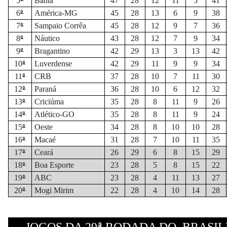
º
5
Bahia
47
28
12
11
5
41
º
6
América-MG
45
28
13
6
9
38
º
7
Sampaio Corrêa
45
28
12
9
7
36
º
8
Náutico
43
28
12
7
9
34
º
9
Bragantino
42
29
13
3
13
42
º
10
Luverdense
42
29
11
9
9
34
º
11
CRB
37
28
10
7
11
30
º
12
Paraná
36
28
10
6
12
32
º
13
Criciúma
35
28
8
11
9
26
º
14
Atlético-GO
35
28
8
11
9
24
º
15
Oeste
34
28
8
10
10
28
º
16
Macaé
31
28
7
10
11
35
º
17
Ceará
26
29
6
8
15
29
º
18
Boa Esporte
23
28
5
8
15
22
º
19
ABC
23
28
4
11
13
27
º
20
Mogi Mirim
22
28
4
10
14
28
ª
JOGOS DA 29
RODADA DO
BRASIL