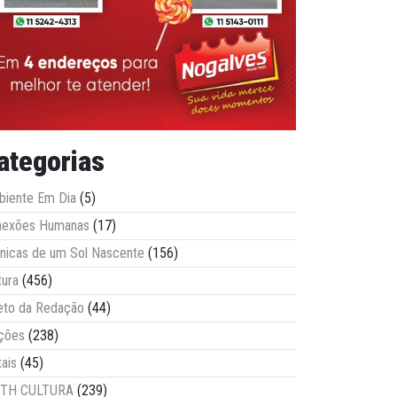
ategorias
iente Em Dia
(5)
nexões Humanas
(17)
nicas de um Sol Nascente
(156)
tura
(456)
eto da Redação
(44)
ções
(238)
tais
(45)
ITH CULTURA
(239)