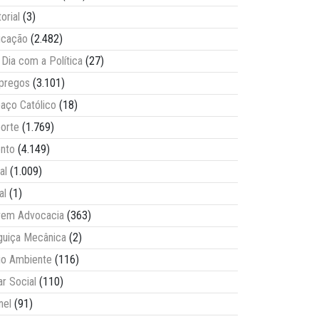
torial
(3)
ucação
(2.482)
Dia com a Política
(27)
pregos
(3.101)
aço Católico
(18)
orte
(1.769)
nto
(4.149)
al
(1.009)
al
(1)
vem Advocacia
(363)
guiça Mecânica
(2)
o Ambiente
(116)
ar Social
(110)
nel
(91)