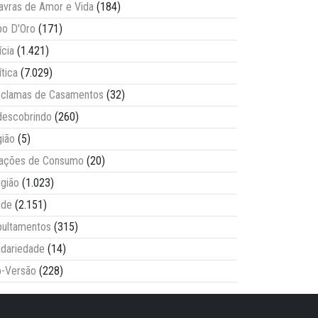
avras de Amor e Vida
(184)
o D'Oro
(171)
ícia
(1.421)
ítica
(7.029)
clamas de Casamentos
(32)
escobrindo
(260)
ião
(5)
lações de Consumo
(20)
igião
(1.023)
úde
(2.151)
ultamentos
(315)
idariedade
(14)
-Versão
(228)