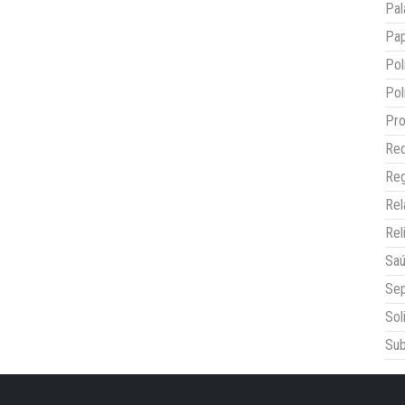
Pal
Pap
Pol
Pol
Pro
Red
Reg
Re
Rel
Sa
Sep
Sol
Sub