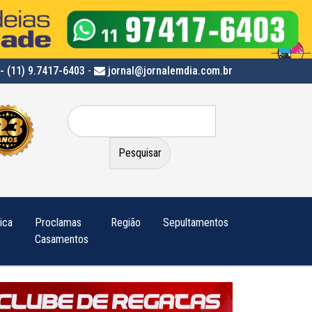
- (11) 9.7417-6403
-
jornal@jornalemdia.com.br
Pesquisar
por:
tica
Proclamas
Região
Sepultamentos
Casamentos