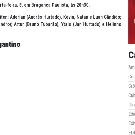
ta-feira, 8, em Bragança Paulista, às 20h30.
ton; Aderlan (Andrés Hurtado), Kevin, Natan e Luan Cândido;
ndro); Artur (Bruno Tubarão), Ytalo (Jan Hurtado) e Helinho
gantino
C
Amb
Co
Crô
Cul
Dir
Edi
Edi
ED