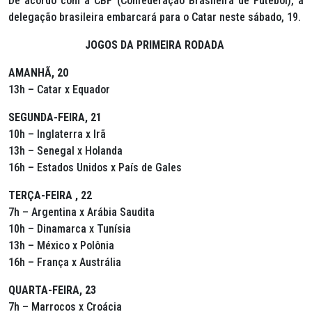
De acordo com a CBF (Confederação Brasileira de Futebol), a
delegação brasileira embarcará para o Catar neste sábado, 19.
JOGOS DA PRIMEIRA RODADA
AMANHÃ, 20
13h – Catar x Equador
SEGUNDA-FEIRA, 21
10h – Inglaterra x Irã
13h – Senegal x Holanda
16h – Estados Unidos x País de Gales
TERÇA-FEIRA , 22
7h – Argentina x Arábia Saudita
10h – Dinamarca x Tunísia
13h – México x Polônia
16h – França x Austrália
QUARTA-FEIRA, 23
7h – Marrocos x Croácia