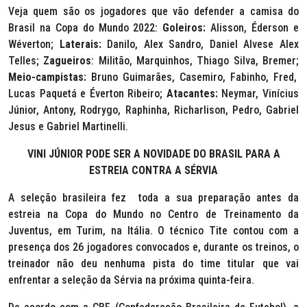
Veja quem são os jogadores que vão defender a camisa do
Brasil na Copa do Mundo 2022:
Goleiros:
Alisson, Éderson e
Wéverton;
Laterais:
Danilo, Alex Sandro, Daniel Alvese Alex
Telles;
Zagueiros
: Militão, Marquinhos, Thiago Silva, Bremer;
Meio-campistas:
Bruno Guimarães, Casemiro, Fabinho, Fred,
Lucas Paquetá e Éverton Ribeiro;
Atacantes:
Neymar, Vinícius
Júnior, Antony, Rodrygo, Raphinha, Richarlison, Pedro, Gabriel
Jesus e Gabriel Martinelli.
VINI JÚNIOR PODE SER A NOVIDADE DO BRASIL PARA A
ESTREIA CONTRA A SÉRVIA
A seleção brasileira fez toda a sua preparação antes da
estreia na Copa do Mundo no Centro de Treinamento da
Juventus, em Turim, na Itália. O técnico Tite contou com a
presença dos 26 jogadores convocados e, durante os treinos, o
treinador não deu nenhuma pista do time titular que vai
enfrentar a seleção da Sérvia na próxima quinta-feira.