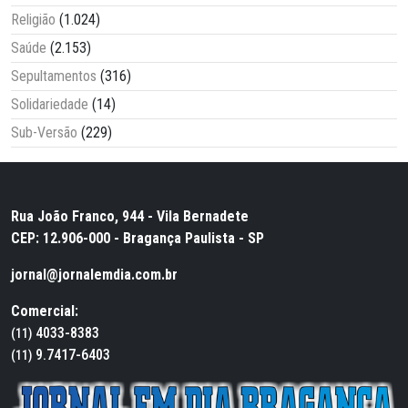
Religião
(1.024)
Saúde
(2.153)
Sepultamentos
(316)
Solidariedade
(14)
Sub-Versão
(229)
Rua João Franco, 944 - Vila Bernadete
CEP: 12.906-000 - Bragança Paulista - SP
jornal@jornalemdia.com.br
Comercial:
4033-8383
(11)
9.7417-6403
(11)