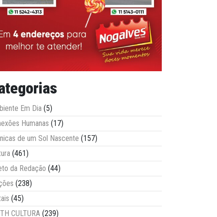
ategorias
iente Em Dia
(5)
nexões Humanas
(17)
nicas de um Sol Nascente
(157)
tura
(461)
eto da Redação
(44)
ções
(238)
tais
(45)
ITH CULTURA
(239)