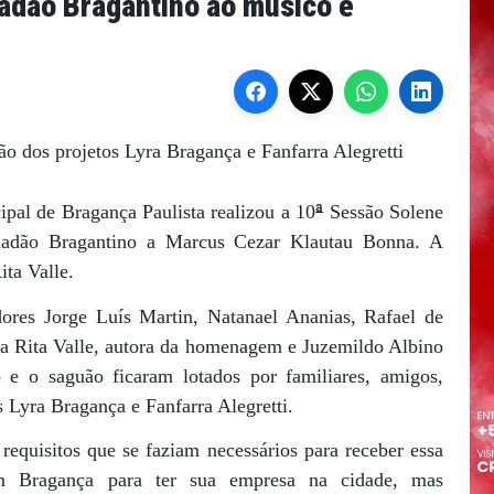
adão Bragantino ao músico e
 dos projetos Lyra Bragança e Fanfarra Alegretti
ª
ipal de Bragança Paulista realizou a 10
Sessão Solene
idadão Bragantino a Marcus Cezar Klautau Bonna. A
ta Valle.
dores Jorge Luís Martin, Natanael Ananias, Rafael de
ra Rita Valle, autora da homenagem e Juzemildo Albino
o e o saguão ficaram lotados por familiares, amigos,
s Lyra Bragança e Fanfarra Alegretti.
equisitos que se faziam necessários para receber essa
m Bragança para ter sua empresa na cidade, mas