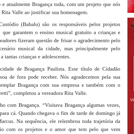
o e atualmente Bragança toda, com um projeto que nós
a Rita Valle ao justificar sua homenagem.
ustódio (Babalu) são os responsáveis pelos projetos
, que garantem o ensino musical gratuito a crianças e
readores fizeram questão de frisar o agradecimento pelo
cenário musical da cidade, mas principalmente pelo
a tantas crianças e adolescentes.
idade de Bragança Paulista. Esse título de Cidadão
soa de fora pode receber. Nós agradecemos pela sua
ontemplar Bragança com sua empresa e também com o
etti”, completou a vereadora Rita Valle.
nho com Bragança. “Visitava Bragança algumas vezes,
a para cá. Quando chegava o fim de tarde de domingo já
arcus. Na sequência, ele relembrou toda trajetória da
ício com os projetos e o amor que tem pelo que vem