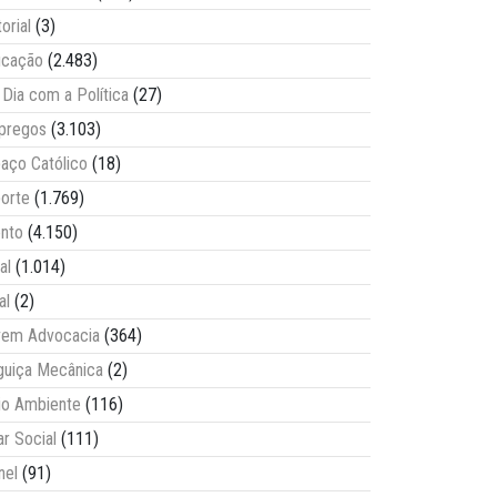
torial
(3)
ucação
(2.483)
Dia com a Política
(27)
pregos
(3.103)
aço Católico
(18)
orte
(1.769)
nto
(4.150)
al
(1.014)
al
(2)
vem Advocacia
(364)
guiça Mecânica
(2)
o Ambiente
(116)
ar Social
(111)
nel
(91)