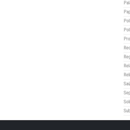
Pal
Pap
Pol
Pol
Pro
Red
Reg
Re
Rel
Sa
Sep
Sol
Sub