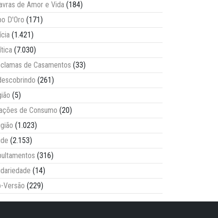
avras de Amor e Vida
(184)
o D'Oro
(171)
ícia
(1.421)
ítica
(7.030)
clamas de Casamentos
(33)
escobrindo
(261)
ião
(5)
lações de Consumo
(20)
igião
(1.023)
úde
(2.153)
ultamentos
(316)
idariedade
(14)
-Versão
(229)