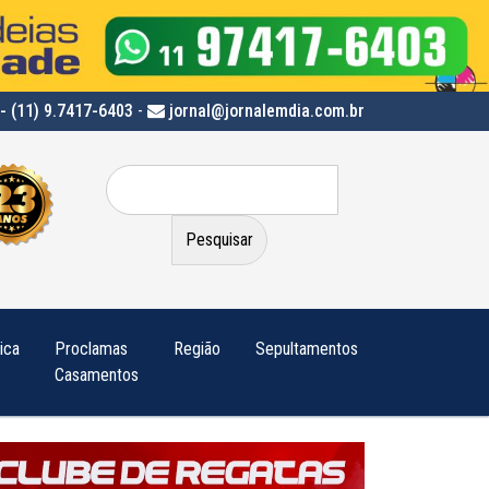
- (11) 9.7417-6403
-
jornal@jornalemdia.com.br
Pesquisar
por:
tica
Proclamas
Região
Sepultamentos
Casamentos