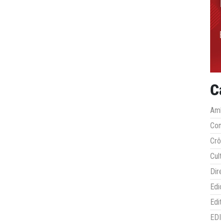
C
Amb
Co
Crô
Cul
Dir
Edi
Edi
ED