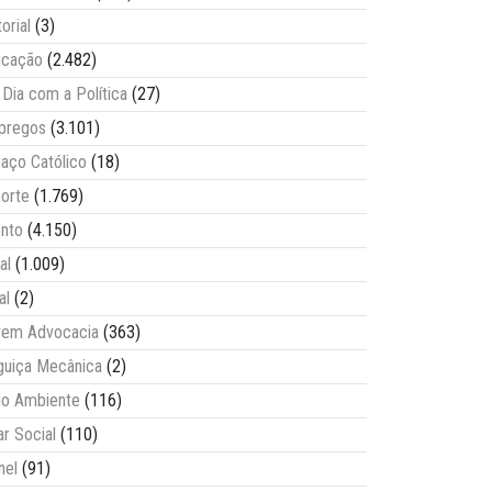
torial
(3)
ucação
(2.482)
Dia com a Política
(27)
pregos
(3.101)
aço Católico
(18)
orte
(1.769)
nto
(4.150)
al
(1.009)
al
(2)
vem Advocacia
(363)
guiça Mecânica
(2)
o Ambiente
(116)
ar Social
(110)
nel
(91)