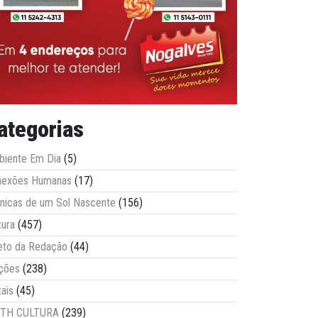
ategorias
iente Em Dia
(5)
nexões Humanas
(17)
nicas de um Sol Nascente
(156)
tura
(457)
eto da Redação
(44)
ções
(238)
tais
(45)
ITH CULTURA
(239)