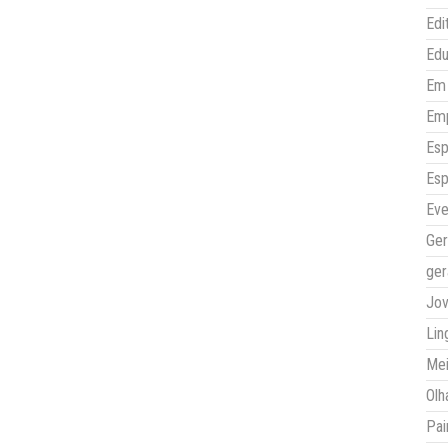
Edi
Ed
Em 
Em
Esp
Esp
Eve
Ger
ger
Jo
Lin
Mei
Olh
Pai