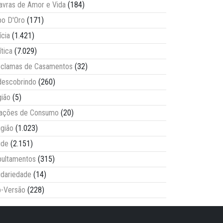
avras de Amor e Vida
(184)
o D'Oro
(171)
ícia
(1.421)
ítica
(7.029)
clamas de Casamentos
(32)
escobrindo
(260)
ião
(5)
lações de Consumo
(20)
igião
(1.023)
úde
(2.151)
ultamentos
(315)
idariedade
(14)
-Versão
(228)