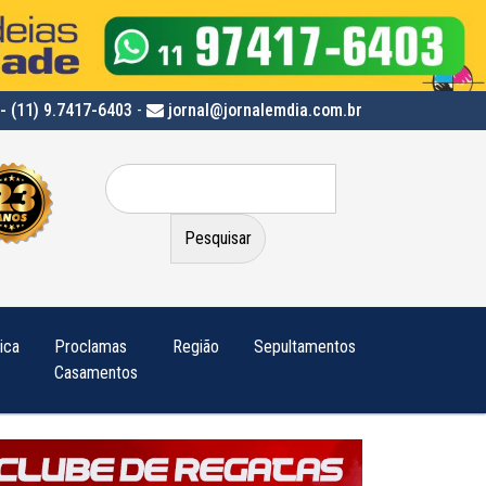
- (11) 9.7417-6403
-
jornal@jornalemdia.com.br
Pesquisar
por:
tica
Proclamas
Região
Sepultamentos
Casamentos