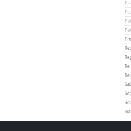
Pal
Pap
Pol
Pol
Pro
Red
Reg
Re
Rel
Sa
Sep
Sol
Sub