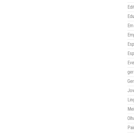
Edi
Ed
Em 
Em
Esp
Esp
Eve
ger
Ger
Jo
Lin
Mei
Olh
Pai