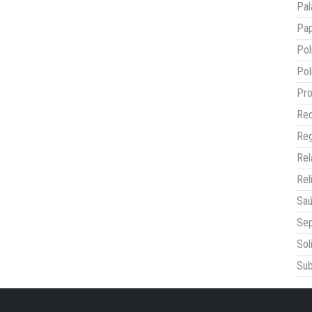
Pal
Pap
Pol
Pol
Pro
Red
Reg
Re
Rel
Sa
Sep
Sol
Sub