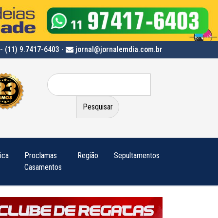
- (11) 9.7417-6403
-
jornal@jornalemdia.com.br
Pesquisar
por:
tica
Proclamas
Região
Sepultamentos
Casamentos