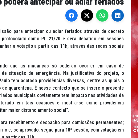
o poderá antecipar ou adiar feriados
issão para antecipar ou adiar feriados através de decreto
foi protocolado como PL 21/20 e será debatido em sessões
anhar a votação a partir das 11h, através das redes sociais
cando que as mudanças só poderão ocorrer em caso de
de situação de emergência. Na justificativa do projeto, o
Paulo tem adotado providências diversas, dentre as quais o
 de quarentena. É nesse contexto que se insere o presente
eriados municipais obviamente tem impacto nas atividades da
lterado em tais ocasiões e mostra-se como providência
itar maior distanciamento social”.
, para recebimento e despacho para comissões permanentes;
urno e, se aprovado, segue para 18ª sessão, com votação em
a partir das 11h.