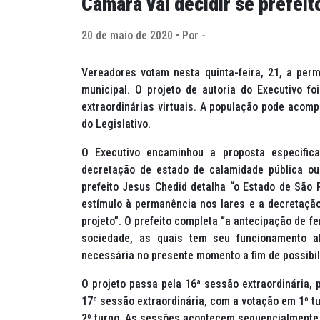
Câmara vai decidir se prefeit
20 de maio de 2020 • Por -
Vereadores votam nesta quinta-feira, 21, a perm
municipal. O projeto de autoria do Executivo 
extraordinárias virtuais. A população pode acomp
do Legislativo.
O Executivo encaminhou a proposta especifi
decretação de estado de calamidade pública ou 
prefeito Jesus Chedid detalha “o Estado de São 
estímulo à permanência nos lares e a decretação
projeto”. O prefeito completa “a antecipação de f
sociedade, as quais tem seu funcionamento a
necessária no presente momento a fim de possibil
O projeto passa pela 16ª sessão extraordinária
17ª sessão extraordinária, com a votação em 1º t
2º turno. As sessões acontecem sequencialmente, 