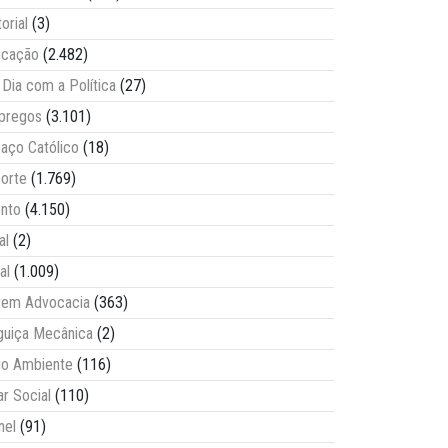
torial
(3)
ucação
(2.482)
Dia com a Política
(27)
pregos
(3.101)
aço Católico
(18)
orte
(1.769)
nto
(4.150)
al
(2)
al
(1.009)
vem Advocacia
(363)
guiça Mecânica
(2)
o Ambiente
(116)
ar Social
(110)
nel
(91)