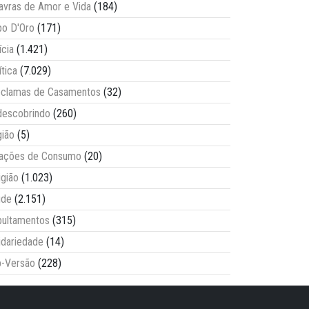
avras de Amor e Vida
(184)
o D'Oro
(171)
ícia
(1.421)
ítica
(7.029)
clamas de Casamentos
(32)
escobrindo
(260)
ião
(5)
lações de Consumo
(20)
igião
(1.023)
úde
(2.151)
ultamentos
(315)
idariedade
(14)
-Versão
(228)