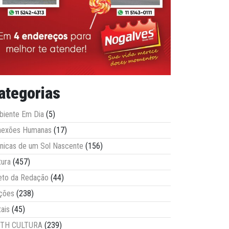
ategorias
iente Em Dia
(5)
nexões Humanas
(17)
nicas de um Sol Nascente
(156)
tura
(457)
eto da Redação
(44)
ções
(238)
tais
(45)
ITH CULTURA
(239)