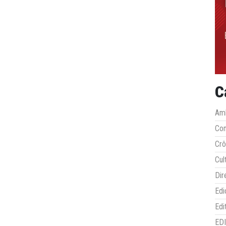
C
Amb
Co
Crô
Cul
Dir
Edi
Edi
ED