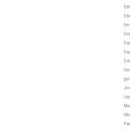
Edi
Ed
Em 
Em
Esp
Esp
Eve
Ger
ger
Jo
Lin
Mei
Olh
Pai