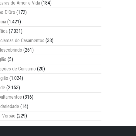
avras de Amor e Vida
(184)
o D'Oro
(172)
ícia
(1.421)
ítica
(7.031)
clamas de Casamentos
(33)
escobrindo
(261)
ião
(5)
lações de Consumo
(20)
igião
(1.024)
úde
(2.153)
ultamentos
(316)
idariedade
(14)
-Versão
(229)