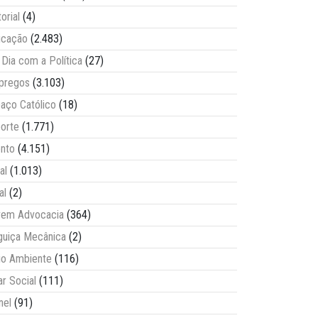
torial
(4)
ucação
(2.483)
Dia com a Política
(27)
pregos
(3.103)
aço Católico
(18)
orte
(1.771)
nto
(4.151)
al
(1.013)
al
(2)
vem Advocacia
(364)
guiça Mecânica
(2)
o Ambiente
(116)
ar Social
(111)
nel
(91)