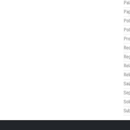
Pal
Pap
Pol
Pol
Pro
Red
Reg
Re
Rel
Sa
Sep
Sol
Sub