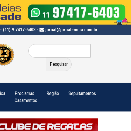
- (11) 9.7417-6403
-
jornal@jornalemdia.com.br
Pesquisar
por:
tica
Proclamas
Região
Sepultamentos
Casamentos