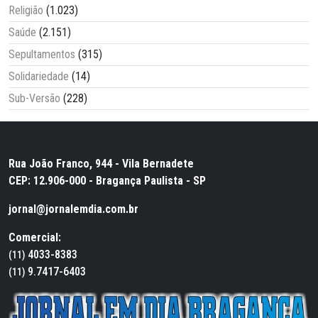
Religião
(1.023)
Saúde
(2.151)
Sepultamentos
(315)
Solidariedade
(14)
Sub-Versão
(228)
Rua João Franco, 944 - Vila Bernadete
CEP: 12.906-000 - Bragança Paulista - SP
jornal@jornalemdia.com.br
Comercial:
4033-8383
(11)
9.7417-6403
(11)