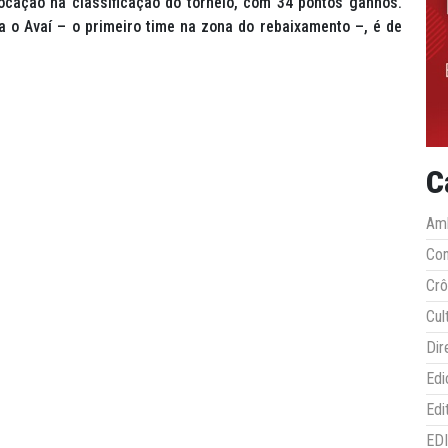
cação na classificação do torneio, com 34 pontos ganhos.
a o Avaí – o primeiro time na zona do rebaixamento –, é de
C
Amb
Co
Crô
Cul
Dir
Edi
Edi
ED