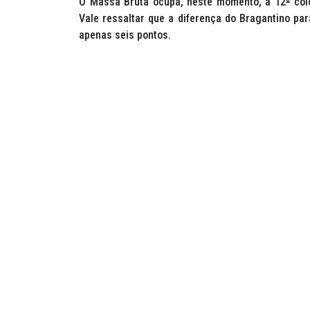
O Massa Bruta ocupa, neste momento, a 12
ª
colo
Vale ressaltar que a diferença do Bragantino par
apenas seis pontos.