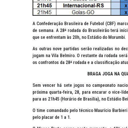
A Confederação Brasileira de Futebol (CBF) marc
de semana. A 28
ª
rodada do Brasileirão terá iníc
que se enfrentam às 20h, no Estádio do Morumbi.
As outras nove partidas serão realizadas no dec
jogam na Vila Belmiro. O restante da rodada será
os confrontos da 28
ª
rodada e a classificação atu
BRAGA JOGA NA QU
Sem vencer há sete jogos no campeonato nacion
próxima quarta-feira, 28, para encarar o vice-lí
para as 21h45 (Horário de Brasília), no Estádio Be
O time comandado pelo técnico Maurício Barbier
pelo placar de 1 a 1.