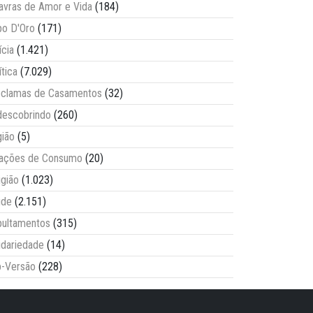
avras de Amor e Vida
(184)
o D'Oro
(171)
ícia
(1.421)
ítica
(7.029)
clamas de Casamentos
(32)
escobrindo
(260)
ião
(5)
lações de Consumo
(20)
igião
(1.023)
úde
(2.151)
ultamentos
(315)
idariedade
(14)
-Versão
(228)