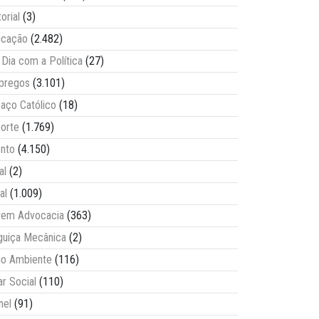
torial
(3)
ucação
(2.482)
Dia com a Política
(27)
pregos
(3.101)
aço Católico
(18)
orte
(1.769)
nto
(4.150)
al
(2)
al
(1.009)
vem Advocacia
(363)
guiça Mecânica
(2)
o Ambiente
(116)
ar Social
(110)
nel
(91)