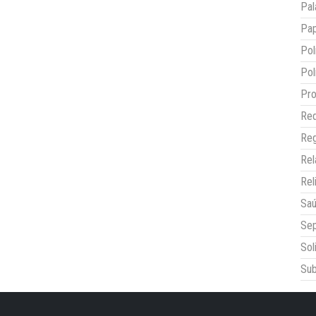
Pal
Pap
Pol
Pol
Pro
Red
Reg
Re
Rel
Sa
Sep
Sol
Sub