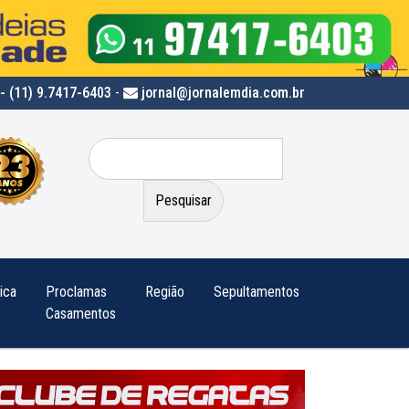
- (11) 9.7417-6403
-
jornal@jornalemdia.com.br
Pesquisar
por:
tica
Proclamas
Região
Sepultamentos
Casamentos