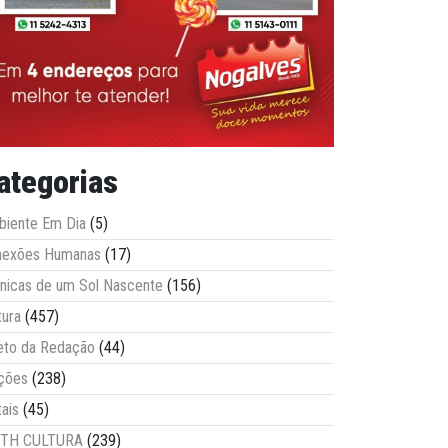
ategorias
iente Em Dia
(5)
nexões Humanas
(17)
nicas de um Sol Nascente
(156)
tura
(457)
eto da Redação
(44)
ções
(238)
tais
(45)
ITH CULTURA
(239)