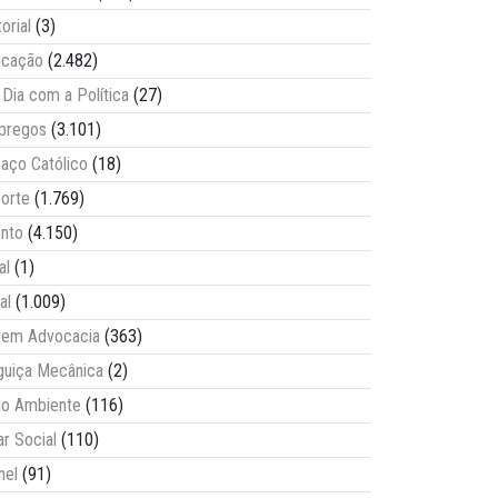
torial
(3)
ucação
(2.482)
Dia com a Política
(27)
pregos
(3.101)
aço Católico
(18)
orte
(1.769)
nto
(4.150)
al
(1)
al
(1.009)
vem Advocacia
(363)
guiça Mecânica
(2)
o Ambiente
(116)
ar Social
(110)
nel
(91)