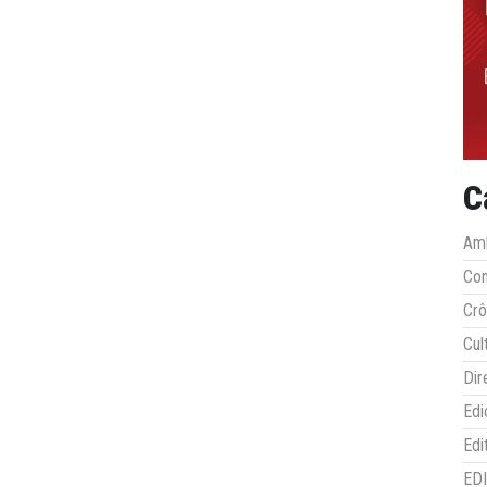
C
Amb
Co
Crô
Cul
Dir
Edi
Edi
ED