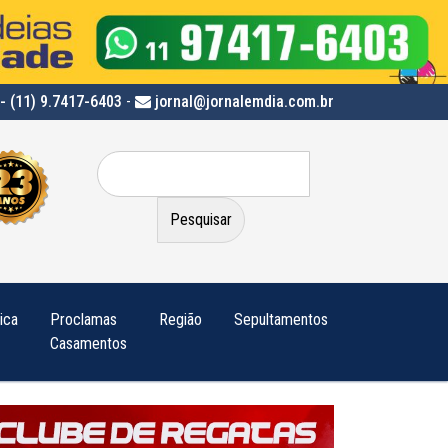
- (11) 9.7417-6403
-
jornal@jornalemdia.com.br
Pesquisar
por:
tica
Proclamas
Região
Sepultamentos
Casamentos