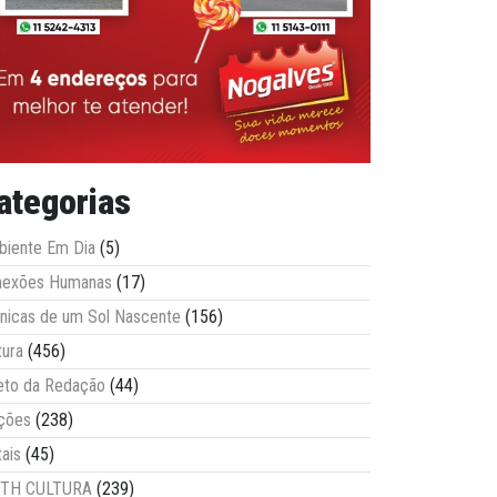
ategorias
iente Em Dia
(5)
nexões Humanas
(17)
nicas de um Sol Nascente
(156)
tura
(456)
eto da Redação
(44)
ções
(238)
tais
(45)
ITH CULTURA
(239)