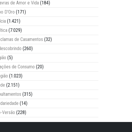
avras de Amor e Vida
(184)
o D'Oro
(171)
ícia
(1.421)
ítica
(7.029)
clamas de Casamentos
(32)
escobrindo
(260)
ião
(5)
lações de Consumo
(20)
igião
(1.023)
úde
(2.151)
ultamentos
(315)
idariedade
(14)
-Versão
(228)