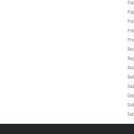
Pal
Pap
Pol
Pol
Pro
Red
Reg
Re
Rel
Sa
Sep
Sol
Sub