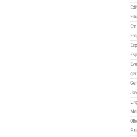
Edi
Ed
Em 
Em
Esp
Esp
Eve
ger
Ger
Jo
Lin
Mei
Olh
Pai