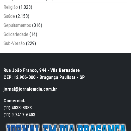
Religião
(1.023)
Saúde
(2.153)
Sepultamentos
(316)
Solidariedade
(14)
Sub-Versão
(229)
Rua João Franco, 944 - Vila Bernadete
CEP: 12.906-000 - Bragança Paulista - SP
jornal@jornalemdia.com.br
Comercial:
4033-8383
(11)
9.7417-6403
(11)