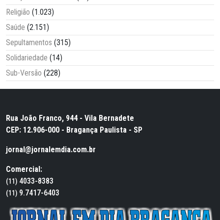
Religião
(1.023)
Saúde
(2.151)
Sepultamentos
(315)
Solidariedade
(14)
Sub-Versão
(228)
Rua João Franco, 944 - Vila Bernadete
CEP: 12.906-000 - Bragança Paulista - SP
jornal@jornalemdia.com.br
Comercial:
4033-8383
(11)
9.7417-6403
(11)