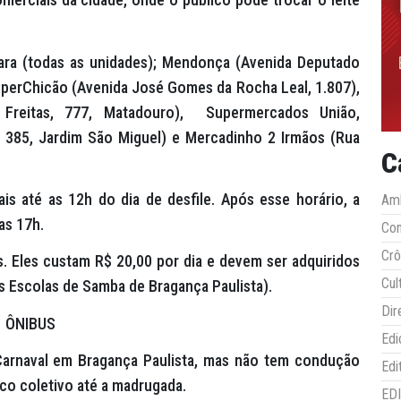
ara (todas as unidades); Mendonça (Avenida Deputado
, HiperChicão (Avenida José Gomes da Rocha Leal, 1.807),
reitas, 777, Matadouro),
Supermercados União,
 385, Jardim São Miguel) e Mercadinho 2 Irmãos (Rua
C
s até as 12h do dia de desfile. Após esse horário, a
Amb
as 17h.
Co
Crô
. Eles custam R$ 20,00 por dia e devem ser adquiridos
Cul
s Escolas de Samba de Bragança Paulista).
Dir
ÔNIBUS
Edi
arnaval em Bragança Paulista, mas não tem condução
Edi
ico coletivo até a madrugada.
ED