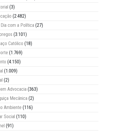
torial
(3)
ucação
(2.482)
Dia com a Política
(27)
pregos
(3.101)
aço Católico
(18)
orte
(1.769)
nto
(4.150)
al
(1.009)
al
(2)
vem Advocacia
(363)
guiça Mecânica
(2)
o Ambiente
(116)
ar Social
(110)
nel
(91)