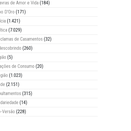
avras de Amor e Vida
(184)
o D'Oro
(171)
ícia
(1.421)
ítica
(7.029)
clamas de Casamentos
(32)
escobrindo
(260)
ião
(5)
lações de Consumo
(20)
igião
(1.023)
úde
(2.151)
ultamentos
(315)
idariedade
(14)
-Versão
(228)