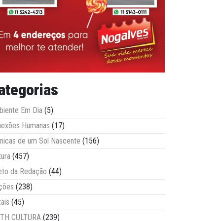
ategorias
iente Em Dia
(5)
nexões Humanas
(17)
nicas de um Sol Nascente
(156)
tura
(457)
eto da Redação
(44)
ções
(238)
tais
(45)
ITH CULTURA
(239)