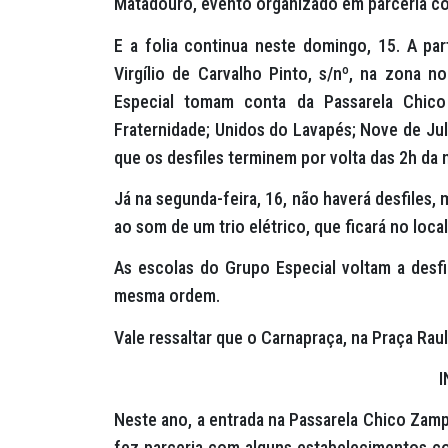
Matadouro, evento organizado em parceria co
E a folia continua neste domingo, 15. A pa
Virgílio de Carvalho Pinto, s/nº, na zona n
Especial tomam conta da Passarela Chico
Fraternidade; Unidos do Lavapés; Nove de Jul
que os desfiles terminem por volta das 2h da
Já na segunda-feira, 16, não haverá desfiles
ao som de um trio elétrico, que ficará no loca
As escolas do Grupo Especial voltam a desfi
mesma ordem.
Vale ressaltar que o Carnapraça, na Praça Rau
Neste ano, a entrada na Passarela Chico Zamp
fez parceria com alguns estabelecimentos com