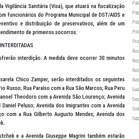
Pal
igilância Sanitária (Visa), que atuará na fiscalização
Pap
com funcionários do Programa Municipal de DST/AIDS e
Pol
reventivo e distribuição de preservativos, além de um
tendimento de primeiros socorros.
Pol
Pro
 INTERDITADAS
Red
sofrerão interdição. A medida deve ocorrer 30 minutos
Reg
Re
sarela Chico Zamper, serão interditados os seguintes
Rel
io Russo; Rua Paraíso com a Rua São Marcos; Rua Peru
Sa
Manoel Theodoro com a Avenida São Lourenço; Avenida
Sep
 Daniel Peluso; Avenida dos Imigrantes com a Avenida
Sol
nço com a Rua Gilberto Augusto Mendes; Avenida dos
Sub
k.
stchek e a Avenida Giuseppe Magrini também estarão