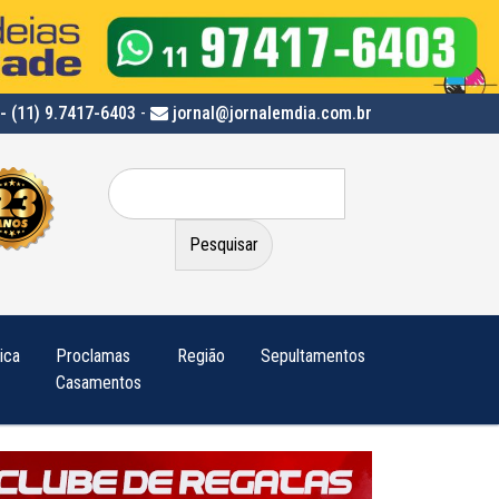
- (11) 9.7417-6403
-
jornal@jornalemdia.com.br
Pesquisar
por:
tica
Proclamas
Região
Sepultamentos
Casamentos