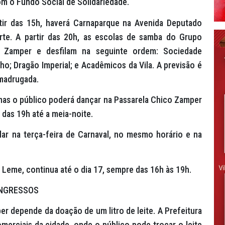
m o Fundo Social de Solidariedade.
rtir das 15h, haverá Carnaparque na Avenida Deputado
orte. A partir das 20h, as escolas de samba do Grupo
 Zamper e desfilam na seguinte ordem: Sociedade
ho; Dragão Imperial; e Acadêmicos da Vila. A previsão é
 madrugada.
, mas o público poderá dançar na Passarela Chico Zamper
l das 19h até a meia-noite.
lar na terça-feira de Carnaval, no mesmo horário e na
l Leme, continua até o dia 17, sempre das 16h às 19h.
INGRESSOS
er depende da doação de um litro de leite. A Prefeitura
erciais da cidade, onde o público pode trocar o leite