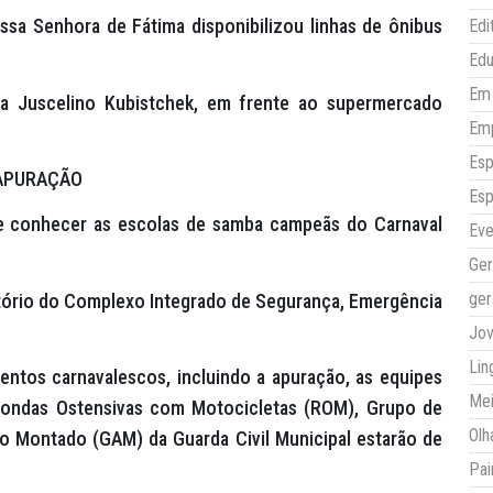
sa Senhora de Fátima disponibilizou linhas de ônibus
Edi
Ed
Em 
da Juscelino Kubistchek, em frente ao supermercado
Em
Esp
APURAÇÃO
Esp
 de conhecer as escolas de samba campeãs do Carnaval
Eve
Ger
ger
itório do Complexo Integrado de Segurança, Emergência
Jo
Lin
ntos carnavalescos, incluindo a apuração, as equipes
Mei
Rondas Ostensivas com Motocicletas (ROM), Grupo de
Olh
 Montado (GAM) da Guarda Civil Municipal estarão de
Pai