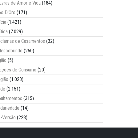
avras de Amor e Vida
(184)
o D'Oro
(171)
ícia
(1.421)
ítica
(7.029)
clamas de Casamentos
(32)
escobrindo
(260)
ião
(5)
lações de Consumo
(20)
igião
(1.023)
úde
(2.151)
ultamentos
(315)
idariedade
(14)
-Versão
(228)