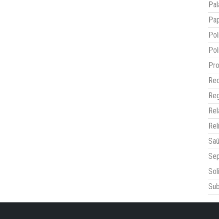
Pal
Pap
Pol
Pol
Pro
Red
Reg
Re
Rel
Sa
Sep
Sol
Sub