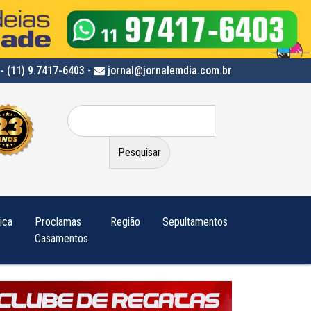
- (11) 9.7417-6403
-
jornal@jornalemdia.com.br
Pesquisar
por:
tica
Proclamas
Região
Sepultamentos
Casamentos