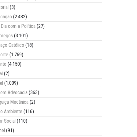
torial
(3)
ucação
(2.482)
Dia com a Política
(27)
pregos
(3.101)
aço Católico
(18)
orte
(1.769)
nto
(4.150)
al
(2)
al
(1.009)
vem Advocacia
(363)
guiça Mecânica
(2)
o Ambiente
(116)
ar Social
(110)
nel
(91)