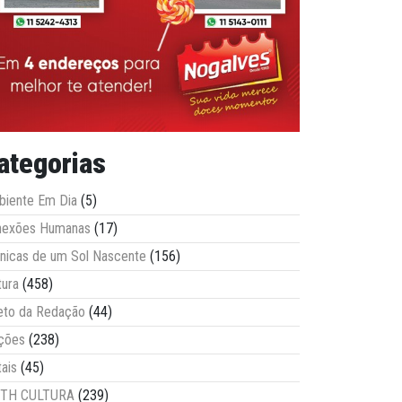
ategorias
iente Em Dia
(5)
nexões Humanas
(17)
nicas de um Sol Nascente
(156)
tura
(458)
eto da Redação
(44)
ções
(238)
tais
(45)
ITH CULTURA
(239)