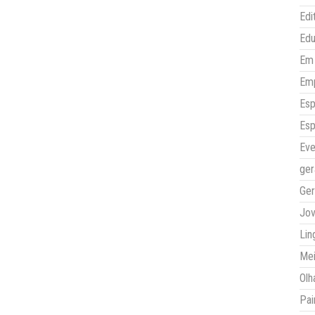
Edi
Ed
Em 
Em
Esp
Esp
Eve
ger
Ger
Jo
Lin
Mei
Olh
Pai