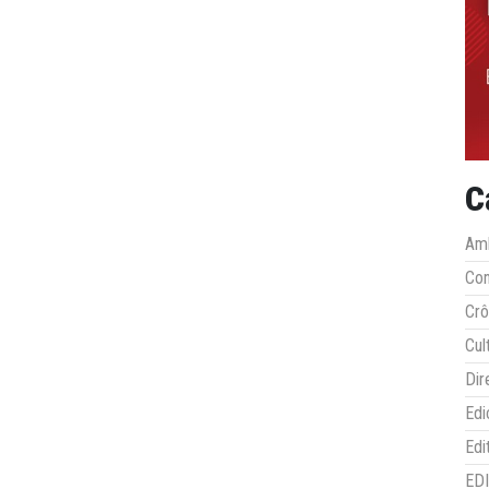
C
Amb
Co
Crô
Cul
Dir
Edi
Edi
ED