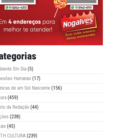
ategorias
iente Em Dia
(5)
nexões Humanas
(17)
nicas de um Sol Nascente
(156)
tura
(459)
eto da Redação
(44)
ções
(238)
tais
(45)
ITH CULTURA
(239)