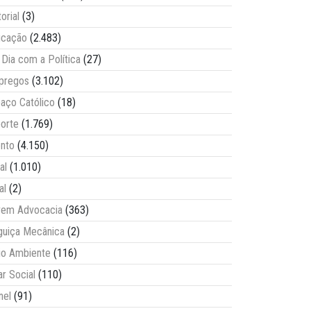
torial
(3)
ucação
(2.483)
Dia com a Política
(27)
pregos
(3.102)
aço Católico
(18)
orte
(1.769)
nto
(4.150)
al
(1.010)
al
(2)
vem Advocacia
(363)
guiça Mecânica
(2)
o Ambiente
(116)
ar Social
(110)
nel
(91)