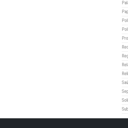
Pal
Pap
Pol
Pol
Pro
Red
Reg
Re
Rel
Sa
Sep
Sol
Sub