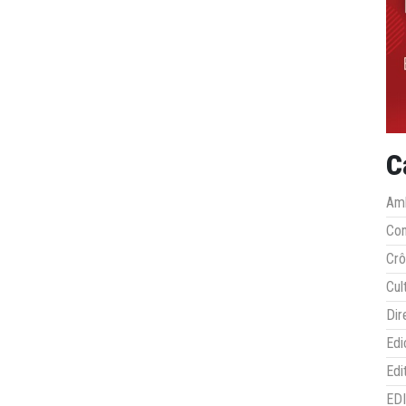
C
Amb
Co
Crô
Cul
Dir
Edi
Edi
ED