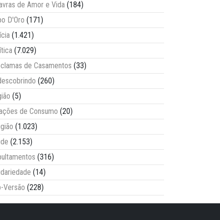
avras de Amor e Vida
(184)
o D'Oro
(171)
ícia
(1.421)
ítica
(7.029)
clamas de Casamentos
(33)
escobrindo
(260)
ião
(5)
lações de Consumo
(20)
igião
(1.023)
úde
(2.153)
ultamentos
(316)
idariedade
(14)
-Versão
(228)