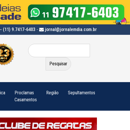
- (11) 9.7417-6403
-
jornal@jornalemdia.com.br
Pesquisar
por:
tica
Proclamas
Região
Sepultamentos
Casamentos