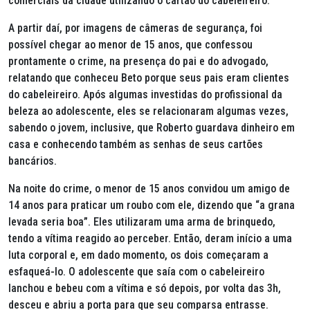
comerciais da cidade utilizando o cartão do cabeleireiro.
A partir daí, por imagens de câmeras de segurança, foi
possível chegar ao menor de 15 anos, que confessou
prontamente o crime, na presença do pai e do advogado,
relatando que conheceu Beto porque seus pais eram clientes
do cabeleireiro. Após algumas investidas do profissional da
beleza ao adolescente, eles se relacionaram algumas vezes,
sabendo o jovem, inclusive, que Roberto guardava dinheiro em
casa e conhecendo também as senhas de seus cartões
bancários.
Na noite do crime, o menor de 15 anos convidou um amigo de
14 anos para praticar um roubo com ele, dizendo que “a grana
levada seria boa”. Eles utilizaram uma arma de brinquedo,
tendo a vítima reagido ao perceber. Então, deram início a uma
luta corporal e, em dado momento, os dois começaram a
esfaqueá-lo. O adolescente que saía com o cabeleireiro
lanchou e bebeu com a vítima e só depois, por volta das 3h,
desceu e abriu a porta para que seu comparsa entrasse.