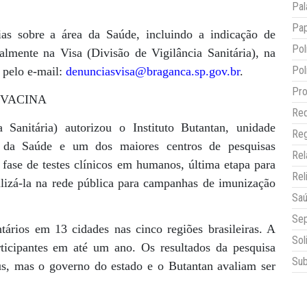
Pal
Pap
as sobre a área da Saúde, incluindo a indicação de
Pol
almente na Visa (Divisão de Vigilância Sanitária), na
Pol
 pelo e-mail:
denunciasvisa@braganca.sp.gov.br
.
Pro
VACINA
Red
Sanitária) autorizou o Instituto Butantan, unidade
Reg
do da Saúde e um dos maiores centros de pesquisas
Re
 fase de testes clínicos em humanos, última etapa para
Rel
bilizá-la na rede pública para campanhas de imunização
Sa
Sep
tários em 13 cidades nas cinco regiões brasileiras. A
Sol
rticipantes em até um ano. Os resultados da pesquisa
Sub
s, mas o governo do estado e o Butantan avaliam ser