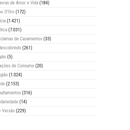
avras de Amor e Vida
(184)
o D'Oro
(172)
ícia
(1.421)
ítica
(7.031)
clamas de Casamentos
(33)
escobrindo
(261)
ião
(5)
lações de Consumo
(20)
igião
(1.024)
úde
(2.153)
ultamentos
(316)
idariedade
(14)
-Versão
(229)