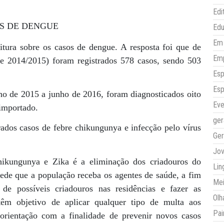
Edi
S DE DENGUE
Ed
Em 
tura sobre os casos de dengue. A resposta foi que de
Em
 2014/2015) foram registrados 578 casos, sendo 503
Esp
Esp
o de 2015 a junho de 2016, foram diagnosticados oito
Eve
 importado.
ger
rados casos de febre chikungunya e infecção pelo vírus
Ger
Jo
hikungunya e Zika é a eliminação dos criadouros do
Lin
 pede que a população receba os agentes de saúde, a fim
Mei
 de possíveis criadouros nas residências e fazer as
Olh
 têm objetivo de aplicar qualquer tipo de multa aos
Pai
 orientação com a finalidade de prevenir novos casos