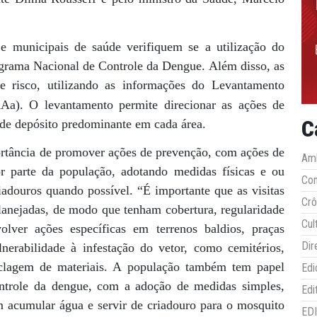
 e municipais de saúde verifiquem se a utilização do
grama Nacional de Controle da Dengue. Além disso, as
de risco, utilizando as informações do Levantamento
a). O levantamento permite direcionar as ações de
C
 de depósito predominante em cada área.
ortância de promover ações de prevenção, com ações de
Amb
or parte da população, adotando medidas físicas e ou
Co
adouros quando possível. “É importante que as visitas
Crô
planejadas, de modo que tenham cobertura, regularidade
Cul
olver ações específicas em terrenos baldios, praças
Dir
nerabilidade à infestação do vetor, como cemitérios,
ciclagem de materiais. A população também tem papel
Edi
ntrole da dengue, com a adoção de medidas simples,
Edi
 acumular água e servir de criadouro para o mosquito
ED