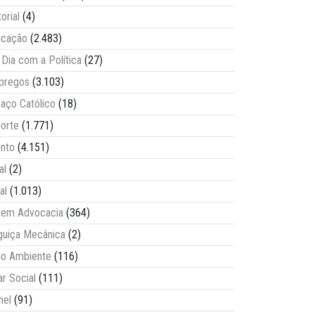
torial
(4)
ucação
(2.483)
Dia com a Política
(27)
pregos
(3.103)
aço Católico
(18)
orte
(1.771)
nto
(4.151)
al
(2)
al
(1.013)
vem Advocacia
(364)
guiça Mecânica
(2)
o Ambiente
(116)
ar Social
(111)
nel
(91)