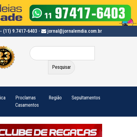
- (11) 9.7417-6403
-
jornal@jornalemdia.com.br
Pesquisar
por:
tica
Proclamas
Região
Sepultamentos
Casamentos