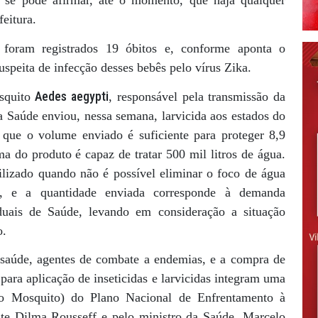
o se pode afirmar, até o momento, que haja qualquer
eitura.
, foram registrados 19 óbitos e, conforme aponta o
uspeita de infecção desses bebês pelo vírus Zika.
Aedes aegypti
osquito
, responsável pela transmissão da
 Saúde enviou, nessa semana, larvicida aos estados do
que o volume enviado é suficiente para proteger 8,9
ma do produto é capaz de tratar 500 mil litros de água.
ilizado quando não é possível eliminar o foco de água
o, e a quantidade enviada corresponde à demanda
aduais de Saúde, levando em consideração a situação
o.
saúde, agentes de combate a endemias, e a compra de
para aplicação de inseticidas e larvicidas integram uma
ao Mosquito) do Plano Nacional de Enfrentamento à
nte Dilma Rousseff e pelo ministro da Saúde, Marcelo