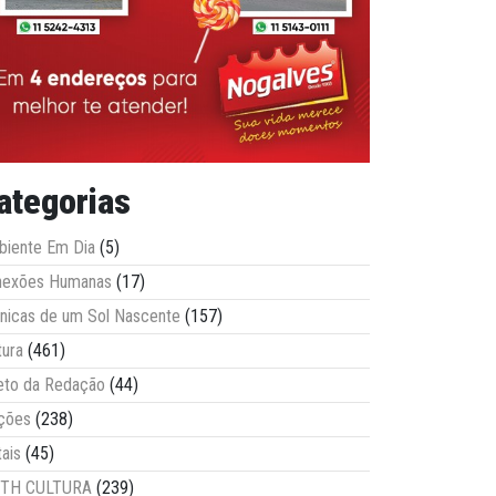
ategorias
iente Em Dia
(5)
nexões Humanas
(17)
nicas de um Sol Nascente
(157)
tura
(461)
eto da Redação
(44)
ções
(238)
tais
(45)
ITH CULTURA
(239)