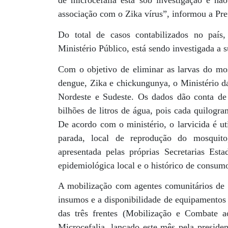
de microcefalia está sob investigação e nã
associação com o Zika vírus”, informou a Pref
Do total de casos contabilizados no país
Ministério Público, está sendo investigada a s
Com o objetivo de eliminar as larvas do m
dengue, Zika e chickungunya, o Ministério da
Nordeste e Sudeste. Os dados dão conta de 
bilhões de litros de água, pois cada quilogra
De acordo com o ministério, o larvicida é ut
parada, local de reprodução do mosquit
apresentada pelas próprias Secretarias Est
epidemiológica local e o histórico de consum
A mobilização com agentes comunitários de 
insumos e a disponibilidade de equipamentos 
das três frentes (Mobilização e Combate 
Microcefalia, lançado este mês pela preside