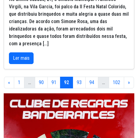
Virgili, na Vila Garcia, foi palco da II Festa Natal Colorido,
que distribuiu brinquedos e muita alegria a quase duas mil
crianças. De acordo com Simone Rosa, uma das
idealizadoras da ação, foram arrecadados dois mil
brinquedos e quase todos foram distribuídos nessa festa,
com a presença […]
Ler mais
«
1
…
90
91
92
93
94
…
102
»