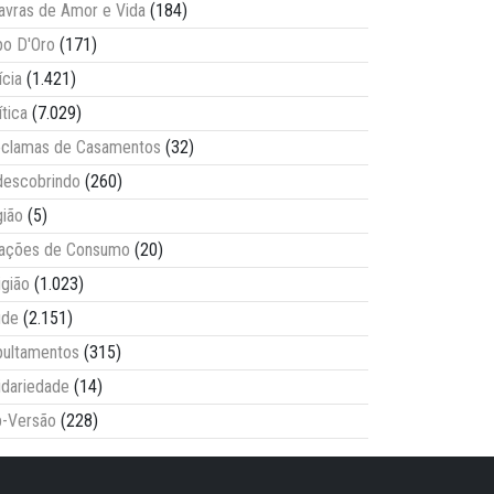
avras de Amor e Vida
(184)
o D'Oro
(171)
ícia
(1.421)
ítica
(7.029)
clamas de Casamentos
(32)
escobrindo
(260)
ião
(5)
lações de Consumo
(20)
igião
(1.023)
úde
(2.151)
ultamentos
(315)
idariedade
(14)
-Versão
(228)