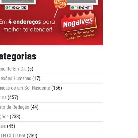
ategorias
iente Em Dia
(5)
nexões Humanas
(17)
nicas de um Sol Nascente
(156)
tura
(457)
eto da Redação
(44)
ções
(238)
tais
(45)
ITH CULTURA
(239)