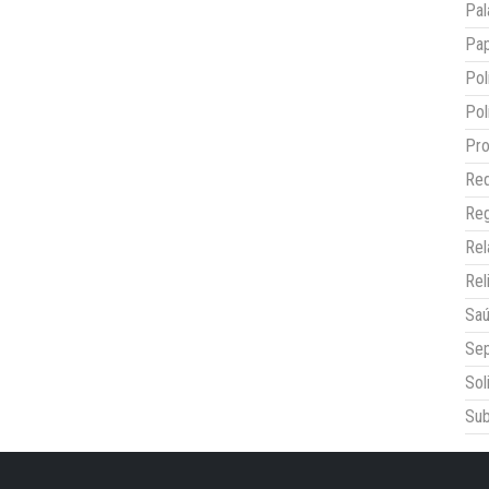
Pal
Pap
Pol
Pol
Pro
Red
Reg
Re
Rel
Sa
Sep
Sol
Sub