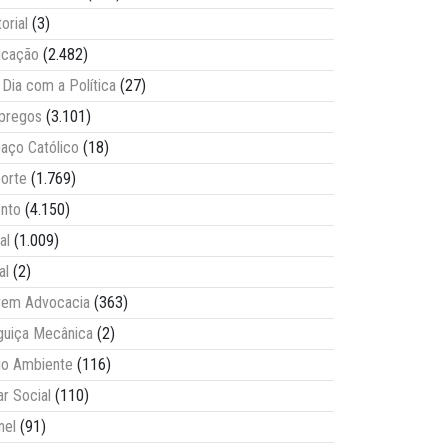
torial
(3)
ucação
(2.482)
Dia com a Política
(27)
pregos
(3.101)
aço Católico
(18)
orte
(1.769)
nto
(4.150)
al
(1.009)
al
(2)
vem Advocacia
(363)
guiça Mecânica
(2)
o Ambiente
(116)
ar Social
(110)
nel
(91)