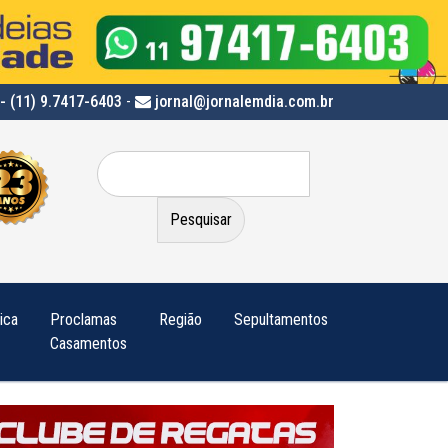
- (11) 9.7417-6403
-
jornal@jornalemdia.com.br
Pesquisar
por:
tica
Proclamas
Região
Sepultamentos
Casamentos