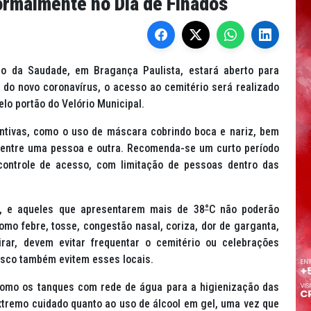
ormalmente no Dia de Finados
rio da Saudade, em Bragança Paulista, estará aberto para
 do novo coronavírus, o acesso ao cemitério será realizado
elo portão do Velório Municipal.
entivas, como o uso de máscara cobrindo boca e nariz, bem
 entre uma pessoa e outra. Recomenda-se um curto período
controle de acesso, com limitação de pessoas dentro das
a, e aqueles que apresentarem mais de 38
°
C não poderão
mo febre, tosse, congestão nasal, coriza, dor de garganta,
pirar, devem evitar frequentar o cemitério ou celebrações
risco também evitem esses locais.
 como os tanques com rede de água para a higienização das
extremo cuidado quanto ao uso de álcool em gel, uma vez que