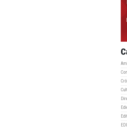
C
Amb
Co
Crô
Cul
Dir
Edi
Edi
ED