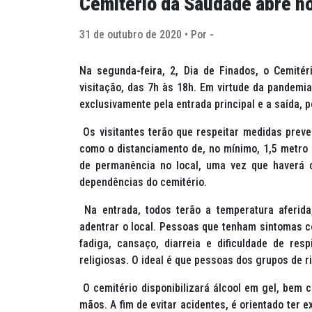
Cemitério da Saudade abre n
31 de outubro de 2020 • Por -
Na segunda-feira, 2, Dia de Finados, o Cemité
visitação, das 7h às 18h. Em virtude da pandemia
exclusivamente pela entrada principal e a saída, p
Os visitantes terão que respeitar medidas prev
como o distanciamento de, no mínimo, 1,5 metro
de permanência no local, uma vez que haverá 
dependências do cemitério.
Na entrada, todos terão a temperatura aferid
adentrar o local. Pessoas que tenham sintomas co
fadiga, cansaço, diarreia e dificuldade de res
religiosas. O ideal é que pessoas dos grupos de 
O cemitério disponibilizará álcool em gel, bem
mãos. A fim de evitar acidentes, é orientado ter 