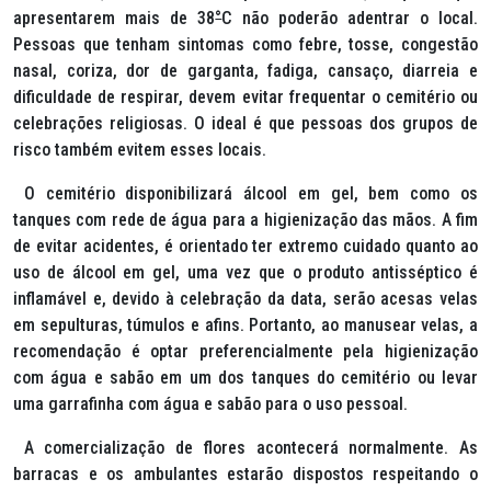
apresentarem mais de 38
°
C não poderão adentrar o local.
Pessoas que tenham sintomas como febre, tosse, congestão
nasal, coriza, dor de garganta, fadiga, cansaço, diarreia e
dificuldade de respirar, devem evitar frequentar o cemitério ou
celebrações religiosas. O ideal é que pessoas dos grupos de
risco também evitem esses locais.
O cemitério disponibilizará álcool em gel, bem como os
tanques com rede de água para a higienização das mãos. A fim
de evitar acidentes, é orientado ter extremo cuidado quanto ao
uso de álcool em gel, uma vez que o produto antisséptico é
inflamável e, devido à celebração da data, serão acesas velas
em sepulturas, túmulos e afins. Portanto, ao manusear velas, a
recomendação é optar preferencialmente pela higienização
com água e sabão em um dos tanques do cemitério ou levar
uma garrafinha com água e sabão para o uso pessoal.
A comercialização de flores acontecerá normalmente. As
barracas e os ambulantes estarão dispostos respeitando o