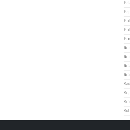
Pal
Pap
Pol
Pol
Pro
Red
Reg
Re
Rel
Sa
Sep
Sol
Sub