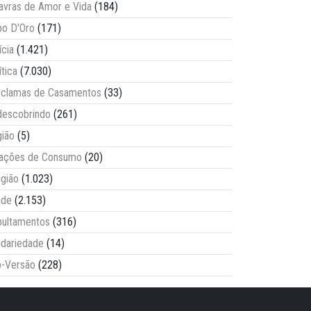
avras de Amor e Vida
(184)
o D'Oro
(171)
ícia
(1.421)
ítica
(7.030)
clamas de Casamentos
(33)
escobrindo
(261)
ião
(5)
lações de Consumo
(20)
igião
(1.023)
úde
(2.153)
ultamentos
(316)
idariedade
(14)
-Versão
(228)