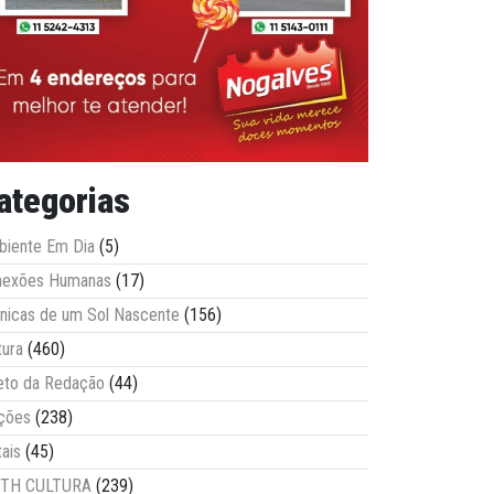
ategorias
iente Em Dia
(5)
nexões Humanas
(17)
nicas de um Sol Nascente
(156)
tura
(460)
eto da Redação
(44)
ções
(238)
tais
(45)
ITH CULTURA
(239)