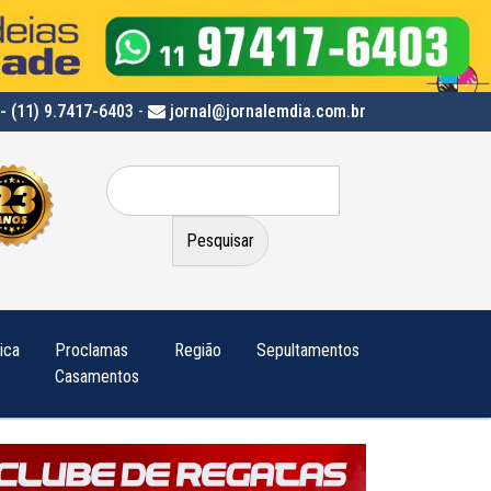
- (11) 9.7417-6403
-
jornal@jornalemdia.com.br
Pesquisar
por:
tica
Proclamas
Região
Sepultamentos
Casamentos