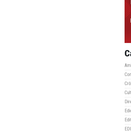
C
Amb
Co
Crô
Cul
Dir
Edi
Edi
ED