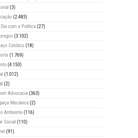
torial
(3)
ucação
(2.483)
Dia com a Política
(27)
pregos
(3.102)
aço Católico
(18)
orte
(1.769)
nto
(4.150)
al
(1.012)
al
(2)
vem Advocacia
(363)
guiça Mecânica
(2)
o Ambiente
(116)
ar Social
(110)
nel
(91)