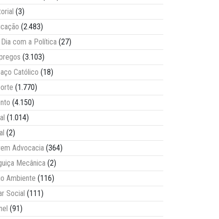
torial
(3)
ucação
(2.483)
Dia com a Política
(27)
pregos
(3.103)
aço Católico
(18)
orte
(1.770)
nto
(4.150)
al
(1.014)
al
(2)
vem Advocacia
(364)
guiça Mecânica
(2)
o Ambiente
(116)
ar Social
(111)
nel
(91)