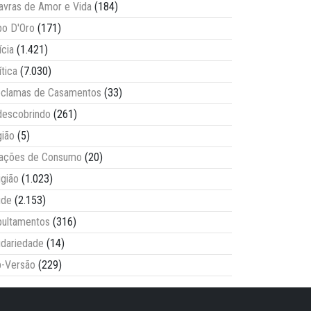
avras de Amor e Vida
(184)
o D'Oro
(171)
ícia
(1.421)
ítica
(7.030)
clamas de Casamentos
(33)
escobrindo
(261)
ião
(5)
lações de Consumo
(20)
igião
(1.023)
úde
(2.153)
ultamentos
(316)
idariedade
(14)
-Versão
(229)