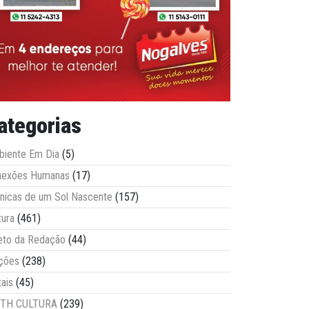
ategorias
iente Em Dia
(5)
nexões Humanas
(17)
nicas de um Sol Nascente
(157)
tura
(461)
eto da Redação
(44)
ções
(238)
tais
(45)
ITH CULTURA
(239)