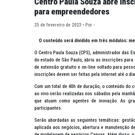
Centro Paula Souza abre insc
para empreendedores
25 de fevereiro de 2023 • Por -
O conteúdo será dividido em três módulos: men
O Centro Paula Souza (CPS), administrador das Es
do estado de São Paulo, abriu as inscrições para 
de extensão gratuito e on-line voltado para pess
inscrições devem ser feitas pela internet até o di
Com um total de 40h de duração, o conteúdo do c
ao vivo serão realizadas nos sábados pela manhã
que atuam como agentes de inovação. As grava
participantes.
Serão abordadas as seguintes temáticas: gestã
aplicada aos negócios, abertura e manutenção de
de modelagem de negócios
Canvas
. Além disso, 