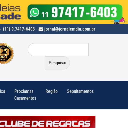
- (11) 9.7417-6403
-
jornal@jornalemdia.com.br
Pesquisar
por:
tica
Proclamas
Região
Sepultamentos
Casamentos