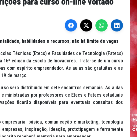
rições para curso on-line voltado
talidade, habilidades e recursos; não há limite de vagas
colas Técnicas (Etecs) e Faculdades de Tecnologia (Fatecs)
a 16
ª
edição da Escola de Inovadores. Trata-se de um curso
oas com espírito empreendedor. As aulas são gratuitas e as
a 19 de março.
urso será distribuído em sete encontros semanais. As aulas
 e ministradas por professores de Etecs e Fatecs estaduais
ções ficarão disponíveis para eventuais consultas dos
o empresarial básica, comunicação e
marketing
, tecnologia
 empresas, inspiração, ideação, prototipagem e ferramenta
o inscrito receberá mentoria para empreender.