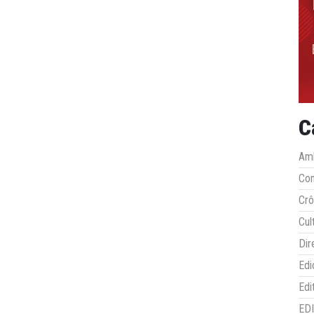
C
Amb
Co
Crô
Cul
Dir
Edi
Edi
ED