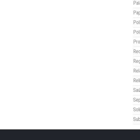
Pal
Pap
Pol
Pol
Pro
Red
Reg
Re
Rel
Sa
Sep
Sol
Sub