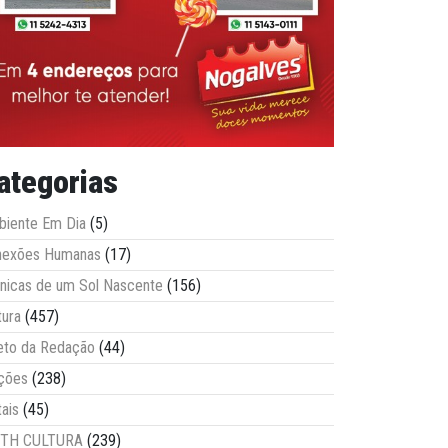
ategorias
iente Em Dia
(5)
nexões Humanas
(17)
nicas de um Sol Nascente
(156)
tura
(457)
eto da Redação
(44)
ções
(238)
tais
(45)
ITH CULTURA
(239)