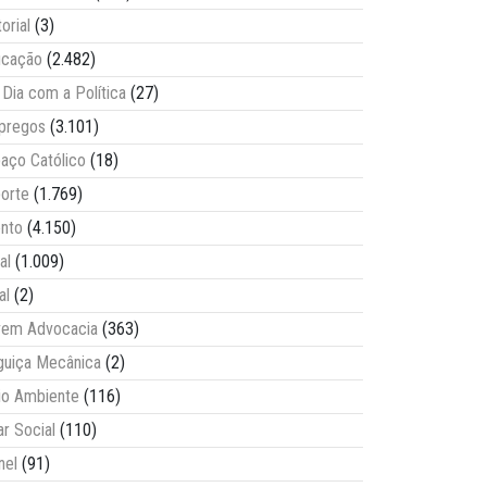
torial
(3)
ucação
(2.482)
Dia com a Política
(27)
pregos
(3.101)
aço Católico
(18)
orte
(1.769)
nto
(4.150)
al
(1.009)
al
(2)
vem Advocacia
(363)
guiça Mecânica
(2)
o Ambiente
(116)
ar Social
(110)
nel
(91)