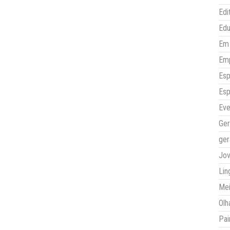
Edi
Ed
Em 
Em
Esp
Esp
Eve
Ger
ger
Jo
Lin
Mei
Olh
Pai