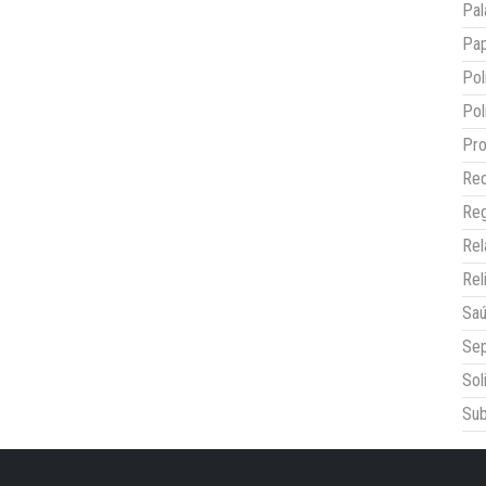
Pal
Pap
Pol
Pol
Pro
Red
Reg
Re
Rel
Sa
Sep
Sol
Sub