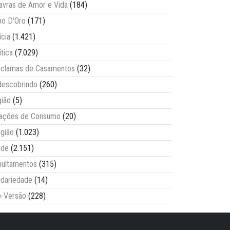
avras de Amor e Vida
(184)
o D'Oro
(171)
ícia
(1.421)
ítica
(7.029)
clamas de Casamentos
(32)
escobrindo
(260)
ião
(5)
lações de Consumo
(20)
igião
(1.023)
úde
(2.151)
ultamentos
(315)
idariedade
(14)
-Versão
(228)