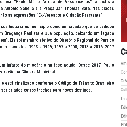
omina “Paulo Mário Arruda de Vasconcellos” a ciclovia
Rua Antônio Sabella e a Praça Jan Thomas Bata. Nas placas
tarão as expressões “Ex-Vereador e Cidadão Prestante”.
 sua história no município como um cidadão que se dedicou
com Bragança Paulista e sua população, deixando um legado
em”. Ele foi membro efetivo do Diretório Regional do Partido
cinco mandatos: 1993 a 1996; 1997 a 2000; 2013 a 2016; 2017
C
Amb
 um infarto do miocárdio na fase aguda. Desde 2017, Paulo
istração na Câmara Municipal.
Co
Crô
0 e está sinalizado conforme o Código de Trânsito Brasileiro
Cul
 ser criados outros trechos para novos destinos.
Dir
Edi
Edi
ED