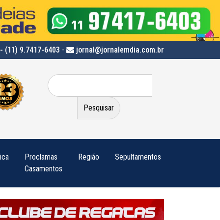
- (11) 9.7417-6403
-
jornal@jornalemdia.com.br
Pesquisar
por:
tica
Proclamas
Região
Sepultamentos
Casamentos