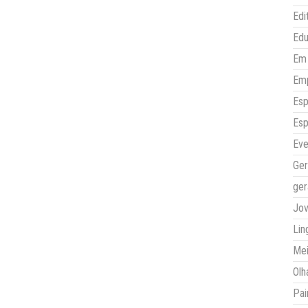
Edi
Ed
Em 
Em
Esp
Esp
Eve
Ger
ger
Jo
Lin
Mei
Olh
Pai