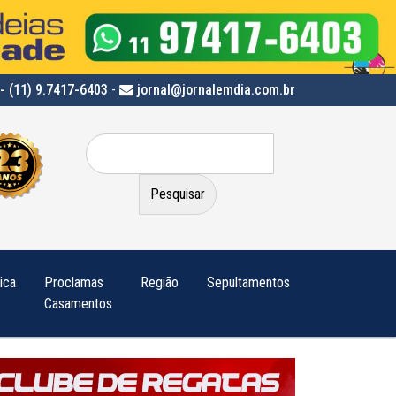
- (11) 9.7417-6403
-
jornal@jornalemdia.com.br
Pesquisar
por:
tica
Proclamas
Região
Sepultamentos
Casamentos