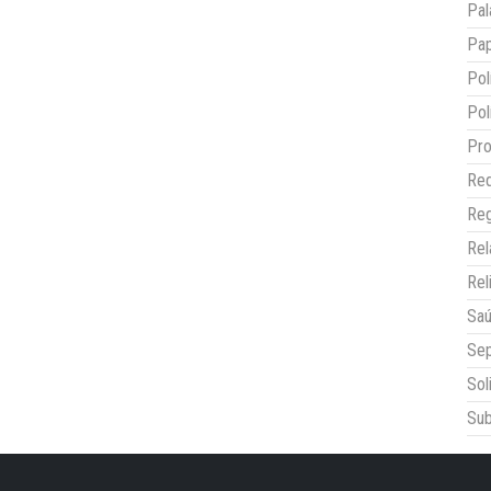
Pal
Pap
Pol
Pol
Pro
Red
Reg
Re
Rel
Sa
Sep
Sol
Sub