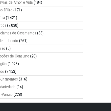
avras de Amor e Vida
(184)
o D'Oro
(171)
ícia
(1.421)
ítica
(7.030)
clamas de Casamentos
(33)
escobrindo
(261)
ião
(5)
lações de Consumo
(20)
igião
(1.023)
úde
(2.153)
ultamentos
(316)
idariedade
(14)
-Versão
(228)