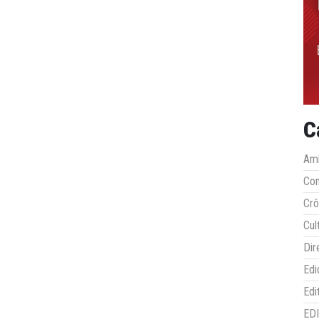
C
Amb
Co
Crô
Cul
Dir
Edi
Edi
ED