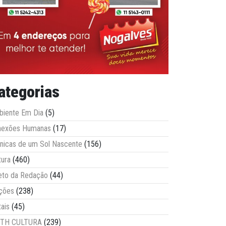
ategorias
iente Em Dia
(5)
nexões Humanas
(17)
nicas de um Sol Nascente
(156)
tura
(460)
eto da Redação
(44)
ções
(238)
tais
(45)
ITH CULTURA
(239)