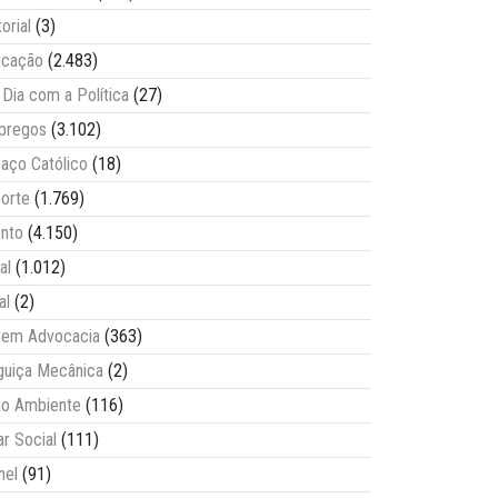
torial
(3)
ucação
(2.483)
Dia com a Política
(27)
pregos
(3.102)
aço Católico
(18)
orte
(1.769)
nto
(4.150)
al
(1.012)
al
(2)
vem Advocacia
(363)
guiça Mecânica
(2)
o Ambiente
(116)
ar Social
(111)
nel
(91)