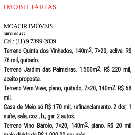
I M O B I L I Á R I A S
MOACIR IMÓVEIS
CRECI 80.472
Cel.: (11) 9 7399-2839
2
Terreno Quinta dos Vinhedos
, 140m
, 7×20, aclive. R$
78 mil, quitado.
2
Terreno Jardim das Palmeiras
, 1.500m
. R$ 220 mil,
aceito proposta.
2
Terreno Vem Viver
, plano, quitado, 7×20, 140m
. R$ 68
mil.
Casa de Meio
só R$ 170 mil, refinanciamento. 2 dor, 1
suíte, sala, coz., b., gar. 2 autos.
2
Terreno Vino Barolo
, 7×20, 140m
, plano. R$ 20 mil
mais dívida de R$ 1.000,00 por mês.