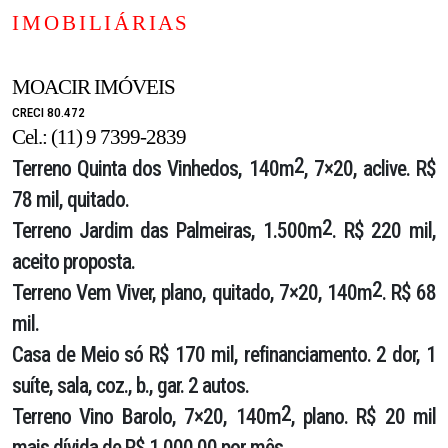
I M O B I L I Á R I A S
MOACIR IMÓVEIS
CRECI 80.472
Cel.: (11) 9 7399-2839
2
Terreno Quinta dos Vinhedos
, 140m
, 7×20, aclive. R$
78 mil, quitado.
2
Terreno Jardim das Palmeiras
, 1.500m
. R$ 220 mil,
aceito proposta.
2
Terreno Vem Viver
, plano, quitado, 7×20, 140m
. R$ 68
mil.
Casa de Meio
só R$ 170 mil, refinanciamento. 2 dor, 1
suíte, sala, coz., b., gar. 2 autos.
2
Terreno Vino Barolo
, 7×20, 140m
, plano. R$ 20 mil
mais dívida de R$ 1.000,00 por mês.