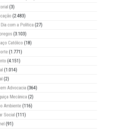
torial
(3)
ucação
(2.483)
Dia com a Política
(27)
pregos
(3.103)
aço Católico
(18)
orte
(1.771)
nto
(4.151)
al
(1.014)
al
(2)
vem Advocacia
(364)
guiça Mecânica
(2)
o Ambiente
(116)
ar Social
(111)
nel
(91)