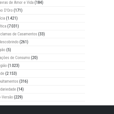
avras de Amor e Vida
(184)
o D'Oro
(171)
ícia
(1.421)
ítica
(7.031)
clamas de Casamentos
(33)
escobrindo
(261)
ião
(5)
lações de Consumo
(20)
igião
(1.023)
úde
(2.153)
ultamentos
(316)
idariedade
(14)
-Versão
(229)