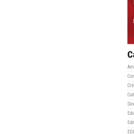
C
Amb
Co
Crô
Cul
Dir
Edi
Edi
ED