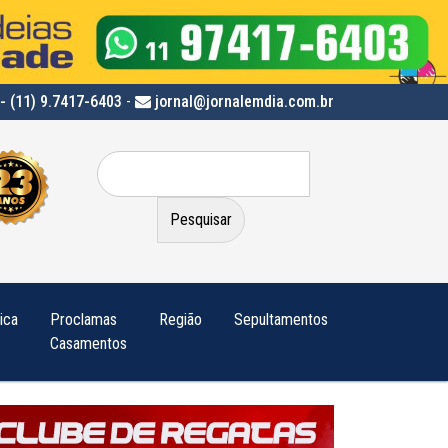
- (11) 9.7417-6403
-
jornal@jornalemdia.com.br
Pesquisar
por:
tica
Proclamas
Região
Sepultamentos
Casamentos