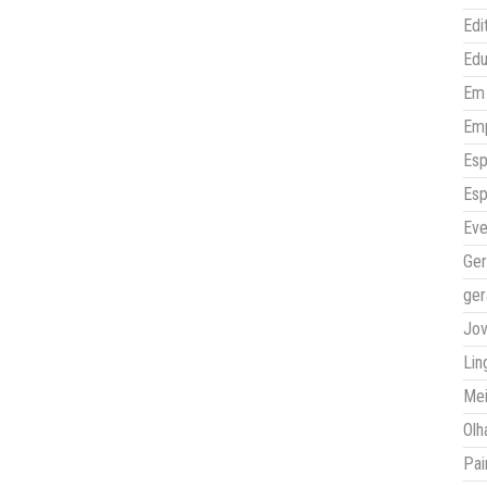
Edi
Ed
Em 
Em
Esp
Esp
Eve
Ger
ger
Jo
Lin
Mei
Olh
Pai