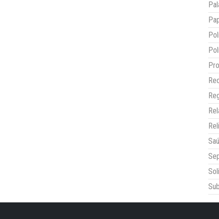
Pal
Pap
Pol
Pol
Pro
Red
Reg
Re
Rel
Sa
Sep
Sol
Sub