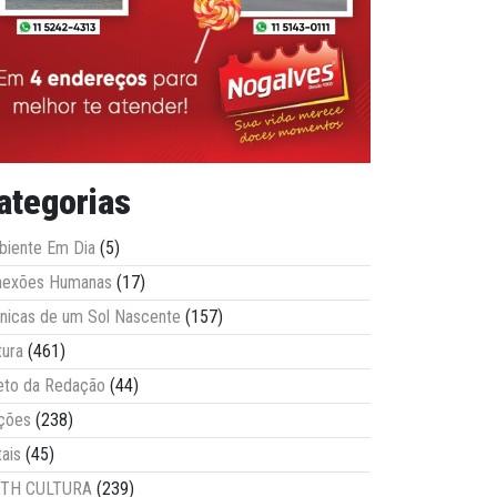
ategorias
iente Em Dia
(5)
nexões Humanas
(17)
nicas de um Sol Nascente
(157)
tura
(461)
eto da Redação
(44)
ções
(238)
tais
(45)
ITH CULTURA
(239)