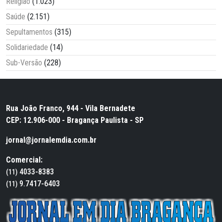
Religião
(1.023)
Saúde
(2.151)
Sepultamentos
(315)
Solidariedade
(14)
Sub-Versão
(228)
Rua João Franco, 944 - Vila Bernadete
CEP: 12.906-000 - Bragança Paulista - SP
jornal@jornalemdia.com.br
Comercial:
4033-8383
(11)
9.7417-6403
(11)