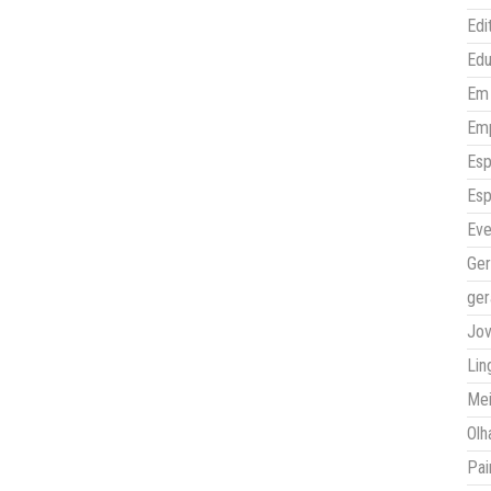
Edi
Ed
Em 
Em
Esp
Esp
Eve
Ger
ger
Jo
Lin
Mei
Olh
Pai