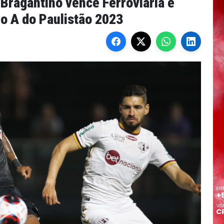
 Bragantino vence Ferroviária e
o A do Paulistão 2023