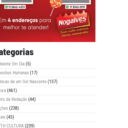
ategorias
iente Em Dia
(5)
nexões Humanas
(17)
nicas de um Sol Nascente
(157)
tura
(461)
eto da Redação
(44)
ções
(238)
tais
(45)
ITH CULTURA
(239)