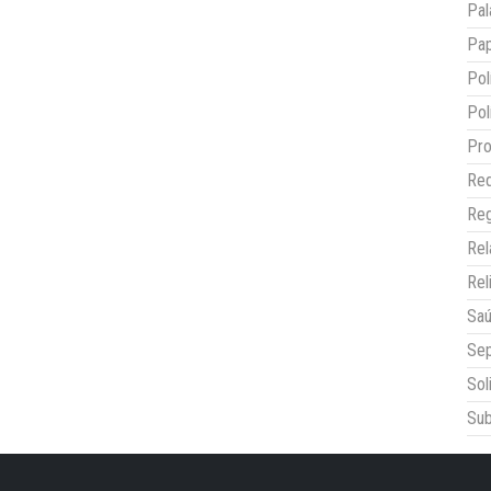
Pal
Pap
Pol
Pol
Pro
Red
Reg
Re
Rel
Sa
Sep
Sol
Sub