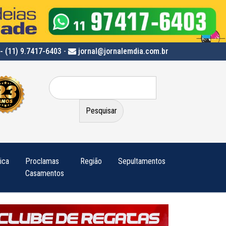
- (11) 9.7417-6403
-
jornal@jornalemdia.com.br
Pesquisar
por:
tica
Proclamas
Região
Sepultamentos
Casamentos