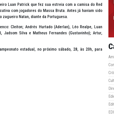
ueiro Luan Patrick que fez sua estreia com a camisa do Red
ecutiva com jogadores do Massa Bruta. Antes já haviam sido
 o zagueiro Natan, diante da Portuguesa.
nco: Cleiton; Andrés Hurtado (Aderlan), Léo Realpe, Luan
l, Jadsom Silva e Matheus Fernandes (Gustavinho); Artur,
C
ampeonato estadual, no próximo sábado, 28, às 20h, para
Amb
Co
Crô
Cul
Dir
Edi
Edi
ED