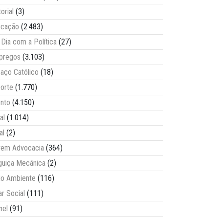
torial
(3)
ucação
(2.483)
Dia com a Política
(27)
pregos
(3.103)
aço Católico
(18)
orte
(1.770)
nto
(4.150)
al
(1.014)
al
(2)
vem Advocacia
(364)
guiça Mecânica
(2)
o Ambiente
(116)
ar Social
(111)
nel
(91)