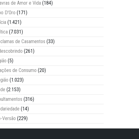
avras de Amor e Vida
(184)
o D'Oro
(171)
ícia
(1.421)
ítica
(7.031)
clamas de Casamentos
(33)
escobrindo
(261)
ião
(5)
lações de Consumo
(20)
igião
(1.023)
úde
(2.153)
ultamentos
(316)
idariedade
(14)
-Versão
(229)