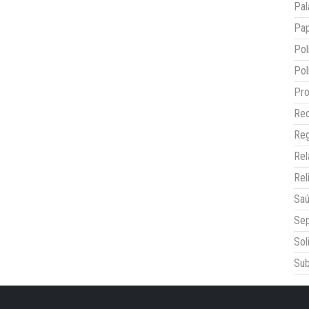
Pal
Pap
Pol
Pol
Pro
Red
Reg
Re
Rel
Sa
Sep
Sol
Sub