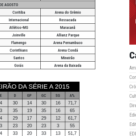
 DE AGOSTO
Coritiba
Arena do Grêmio
Internacional
Ressacada
Atlético-MG
Maracanã
Joinville
Allianz Parque
Flamengo
Arena Pernambuco
Corinthians
Arena Condá
C
Santos
Mineirão
Goiás
Arena da Baixada
Amb
Co
IRÃO DA SÉRIE A 2015
Crô
E
D
GP
GC
SG
A%
Cul
4
30
14
30
16
71,7
Dir
3
35
19
35
16
65
Edi
4
29
17
29
12
61,7
Edi
3
23
20
23
3
55
4
33
20
33
13
51,7
ED