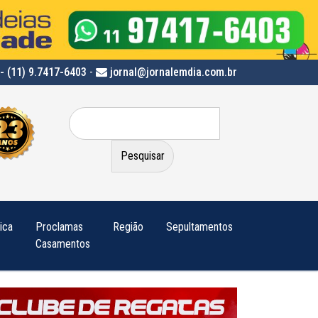
- (11) 9.7417-6403
-
jornal@jornalemdia.com.br
Pesquisar
por:
tica
Proclamas
Região
Sepultamentos
Casamentos