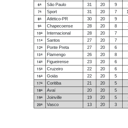
São Paulo
31
20
9
6
º
Sport
31
20
7
7
º
Atlético-PR
30
20
9
8
º
Chapecoense
28
20
8
9
º
Internacional
28
20
7
10
º
Santos
27
20
7
11
º
Ponte Preta
27
20
6
12
º
Flamengo
26
20
8
13
º
Figueirense
23
20
6
14
º
Cruzeiro
22
20
6
15
º
Goiás
22
20
5
16
º
Coritiba
21
20
5
17
º
Avaí
20
20
5
18
º
Joinville
19
20
5
19
º
Vasco
13
20
3
20
º