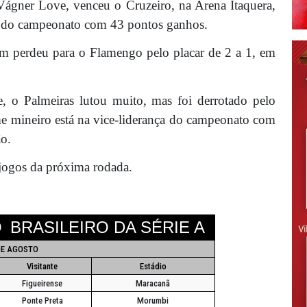
Vágner Love, venceu o Cruzeiro, na Arena Itaquera,
ada do campeonato com 43 pontos ganhos.
ém perdeu para o Flamengo pelo placar de 2 a 1, em
, o Palmeiras lutou muito, mas foi derrotado pelo
ime mineiro está na vice-liderança do campeonato com
ão.
 jogos da próxima rodada.
O
BRASILEIRO DA SÉRIE A
DE AGOSTO
Visitante
Estádio
Figueirense
Maracanã
Ponte Preta
Morumbi