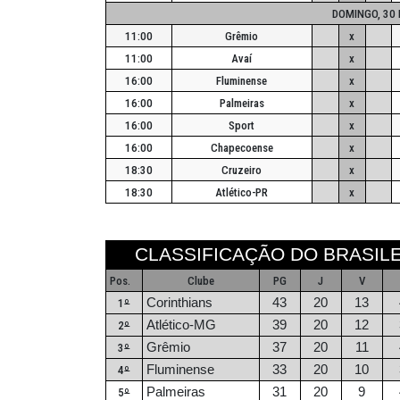
DOMINGO, 30
11:00
Grêmio
x
11:00
Avaí
x
16:00
Fluminense
x
16:00
Palmeiras
x
16:00
Sport
x
16:00
Chapecoense
x
18:30
Cruzeiro
x
18:30
Atlético-PR
x
CLASSIFICAÇÃO DO BRASILE
Pos.
Clube
PG
J
V
Corinthians
43
20
13
1
º
Atlético-MG
39
20
12
2
º
Grêmio
37
20
11
3
º
Fluminense
33
20
10
4
º
Palmeiras
31
20
9
5
º