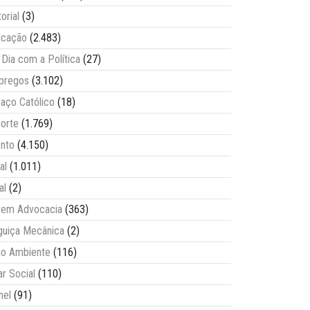
torial
(3)
ucação
(2.483)
Dia com a Política
(27)
pregos
(3.102)
aço Católico
(18)
orte
(1.769)
nto
(4.150)
al
(1.011)
al
(2)
vem Advocacia
(363)
guiça Mecânica
(2)
o Ambiente
(116)
ar Social
(110)
nel
(91)