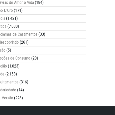
avras de Amor e Vida
(184)
o D'Oro
(171)
ícia
(1.421)
ítica
(7.030)
clamas de Casamentos
(33)
escobrindo
(261)
ião
(5)
lações de Consumo
(20)
igião
(1.023)
úde
(2.153)
ultamentos
(316)
idariedade
(14)
-Versão
(228)