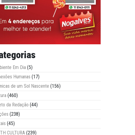
ategorias
iente Em Dia
(5)
nexões Humanas
(17)
nicas de um Sol Nascente
(156)
tura
(460)
eto da Redação
(44)
ções
(238)
tais
(45)
ITH CULTURA
(239)