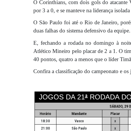
O Corinthians, com dois gols do atacante 
por 3 a 0, e se manteve na liderança isol
O São Paulo foi até o Rio de Janeiro, por
duas falhas do sistema defensivo da equipe.
E, fechando a rodada no domingo à noite
Atlético Mineiro pelo placar de 2 a 1. O t
40 pontos, quatro a menos que o líder Tim
Confira a classificação do campeonato e os
JOGOS DA 21
ª
RODADA D
SÁBADO, 29 
Horário
Mandante
Placar
18:30
Vasco
x
21:00
São Paulo
x