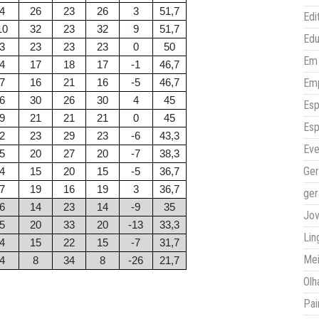
4
26
23
26
3
51,7
Edi
10
32
23
32
9
51,7
Ed
3
23
23
23
0
50
Em 
4
17
18
17
-1
46,7
Em
7
16
21
16
-5
46,7
6
30
26
30
4
45
Esp
9
21
21
21
0
45
Esp
2
23
29
23
-6
43,3
Eve
5
20
27
20
-7
38,3
Ger
4
15
20
15
-5
36,7
7
19
16
19
3
36,7
ger
6
14
23
14
-9
35
Jo
5
20
33
20
-13
33,3
Lin
4
15
22
15
-7
31,7
Mei
4
8
34
8
-26
21,7
Olh
Pai