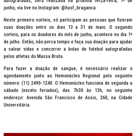
autografadas, será realizada na próxima terça-feira, 1
º
de
junho, via
live
no Instagram: @husf_braganca.
Neste primeiro sorteio, só participam as pessoas que fizeram
suas doações entre os dias 13 a 31 de maio. O segundo
sorteio, para os doadores do mês de junho, acontece no dia 1
º
de julho. Então, não perca tempo e faça sua doação para ajudar
a salvar vidas e concorrer a bolas de futebol autografadas
pelos atletas do Massa Bruta.
Para fazer a doação de sangue, é necessário realizar o
agendamento junto ao Hemonúcleo Regional pelo seguinte
número: (11) 2490-1240. O Hemonúcleo funciona de segunda a
sábado (exceto feriados), das 7h30 às 13h, no seguinte
endereço: Avenida São Francisco de Assis, 260, na Cidade
Universitária.