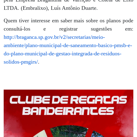
LTDA. (Embralixo), Luís Antônio Duarte.
Quem tiver interesse em saber mais sobre os planos pode
consultá-los e registrar sugestões em:
http://braganca.sp.gov.br/v2/secretarias/meio-
ambiente/plano-municipal-de-saneamento-basico-pmsb-e-
do-plano-municipal-de-gestao-integrada-de-residuos-
solidos-pmgirs/
.