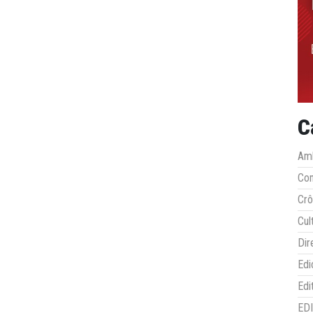
C
Amb
Co
Crô
Cul
Dir
Edi
Edi
ED