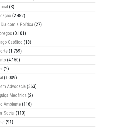
torial
(3)
ucação
(2.482)
Dia com a Política
(27)
pregos
(3.101)
aço Católico
(18)
orte
(1.769)
nto
(4.150)
al
(2)
al
(1.009)
vem Advocacia
(363)
guiça Mecânica
(2)
o Ambiente
(116)
ar Social
(110)
nel
(91)