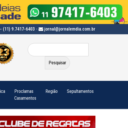
- (11) 9.7417-6403
-
jornal@jornalemdia.com.br
Pesquisar
por:
tica
Proclamas
Região
Sepultamentos
Casamentos