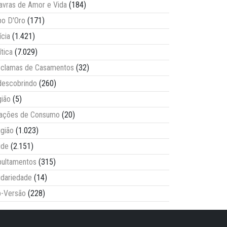
avras de Amor e Vida
(184)
o D'Oro
(171)
ícia
(1.421)
ítica
(7.029)
clamas de Casamentos
(32)
escobrindo
(260)
ião
(5)
lações de Consumo
(20)
igião
(1.023)
úde
(2.151)
ultamentos
(315)
idariedade
(14)
-Versão
(228)