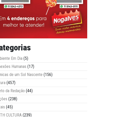
ategorias
iente Em Dia
(5)
nexões Humanas
(17)
nicas de um Sol Nascente
(156)
tura
(457)
eto da Redação
(44)
ções
(238)
tais
(45)
ITH CULTURA
(239)