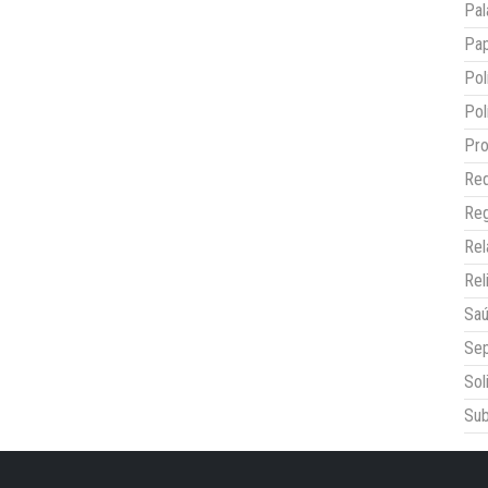
Pal
Pap
Pol
Pol
Pro
Red
Reg
Re
Rel
Sa
Sep
Sol
Sub