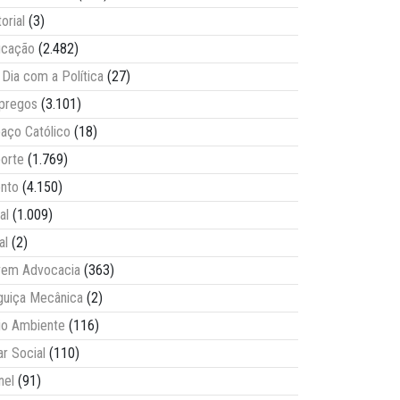
torial
(3)
ucação
(2.482)
Dia com a Política
(27)
pregos
(3.101)
aço Católico
(18)
orte
(1.769)
nto
(4.150)
al
(1.009)
al
(2)
vem Advocacia
(363)
guiça Mecânica
(2)
o Ambiente
(116)
ar Social
(110)
nel
(91)