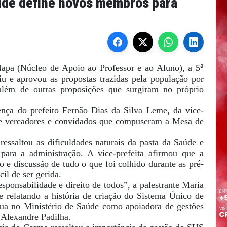
úde define novos membros para
ª
Napa (Núcleo de Apoio ao Professor e ao Aluno), a 5
u e aprovou as propostas trazidas pela população por
 além de outras proposições que surgiram no próprio
nça do prefeito Fernão Dias da Silva Leme, da vice-
de vereadores e convidados que compuseram a Mesa de
essaltou as dificuldades naturais da pasta da Saúde e
ara a administração. A vice-prefeita afirmou que a
o e discussão de tudo o que foi colhido durante as pré-
cil de ser gerida.
onsabilidade e direito de todos”, a palestrante Maria
 relatando a história de criação do Sistema Único de
tua no Ministério de Saúde como apoiadora de gestões
 Alexandre Padilha.