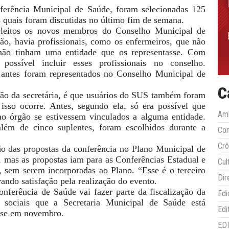
erência Municipal de Saúde, foram selecionadas 125
s quais foram discutidas no último fim de semana.
 eleitos os novos membros do Conselho Municipal de
ão, havia profissionais, como os enfermeiros, que não
 não tinham uma entidade que os representasse. Com
 possível incluir esses profissionais no conselho.
 antes foram representados no Conselho Municipal de
C
são da secretária, é que usuários do SUS também foram
isso ocorre. Antes, segundo ela, só era possível que
Amb
ao órgão se estivessem vinculados a alguma entidade.
lém de cinco suplentes, foram escolhidos durante a
Co
Crô
ão das propostas da conferência no Plano Municipal de
s, mas as propostas iam para as Conferências Estadual e
Cul
, sem serem incorporadas ao Plano. “Esse é o terceiro
Dir
rando satisfação pela realização do evento.
ferência de Saúde vai fazer parte da fiscalização da
Edi
 sociais que a Secretaria Municipal de Saúde está
Edi
sse em novembro.
ED