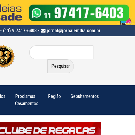
- (11) 9.7417-6403
-
jornal@jornalemdia.com.br
Pesquisar
por:
tica
Proclamas
Região
Sepultamentos
Casamentos