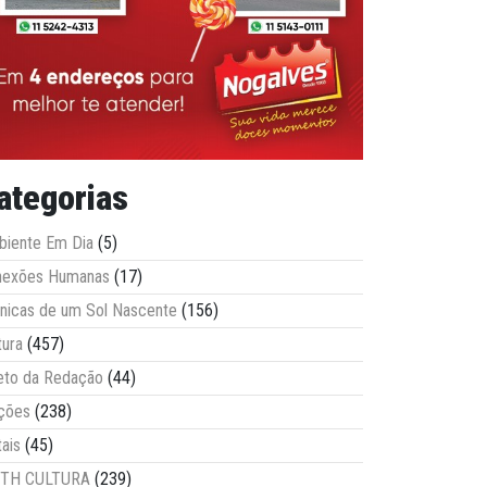
ategorias
iente Em Dia
(5)
nexões Humanas
(17)
nicas de um Sol Nascente
(156)
tura
(457)
eto da Redação
(44)
ções
(238)
tais
(45)
ITH CULTURA
(239)