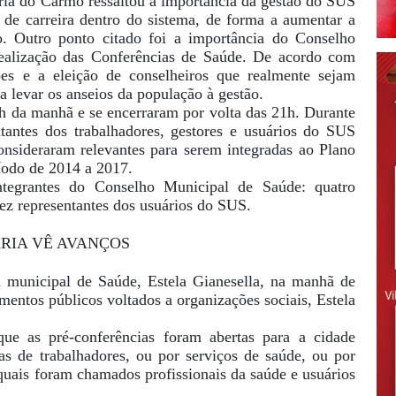
ria do Carmo ressaltou a importância da gestão do SUS
 de carreira dentro do sistema, de forma a aumentar a
. Outro ponto citado foi a importância do Conselho
ealização das Conferências de Saúde. De acordo com
es e a eleição de conselheiros que realmente sejam
a levar os anseios da população à gestão.
 9h da manhã e se encerraram por volta das 21h. Durante
ntantes dos trabalhadores, gestores e usuários do SUS
onsideraram relevantes para serem integradas ao Plano
íodo de 2014 a 2017.
ntegrantes do Conselho Municipal de Saúde: quatro
dez representantes dos usuários do SUS.
RIA VÊ AVANÇOS
 municipal de Saúde, Estela Gianesella, na manhã de
mentos públicos voltados a organizações sociais, Estela
que as pré-conferências foram abertas para a cidade
ias de trabalhadores, ou por serviços de saúde, ou por
 quais foram chamados profissionais da saúde e usuários