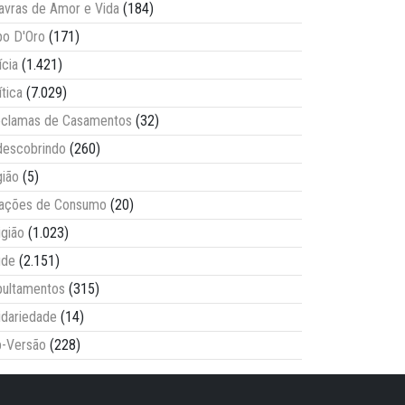
avras de Amor e Vida
(184)
o D'Oro
(171)
ícia
(1.421)
ítica
(7.029)
clamas de Casamentos
(32)
escobrindo
(260)
ião
(5)
lações de Consumo
(20)
igião
(1.023)
úde
(2.151)
ultamentos
(315)
idariedade
(14)
-Versão
(228)