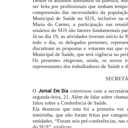
Dentre os assuntos abordados na palestra, Ma
ser feita por profissionais que tenham tempo
compreensão das necessidades da população
Municipal de Saúde no SUS, inclusive na r
Maria do Carmo, a participação nas reuniõ
usuários do SUS são fatores fundamentais par
Já no dia 19, as atividades tiveram início às
todo o dia, os delegados presentes, represe
discutiram as propostas e votaram nas que c
Municipal de Saúde, que terá vigência no per
Os presentes elegeram, ainda, os novos i
representantes dos trabalhadores de Saúde e 
SECRETÁ
Jornal Em Dia
O
conversou com a secretária
segunda-feira, 21. Além de falar sobre chama
falou sobre a Conferência de Saúde.
Ela destacou que esta foi a primeira vez 
inteirinha, que não foram feitas por categor
entidades. “Foram seis pré-conferências, nas
do SUS”, explicou.