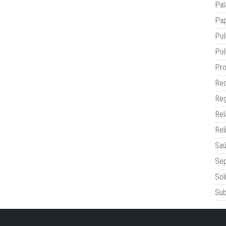
Pal
Pap
Pol
Pol
Pro
Red
Reg
Re
Rel
Sa
Sep
Sol
Sub