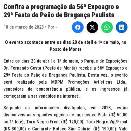
Confira a programação da 56ª Expoagro e
29ª Festa do Peão de Bragança Paulista
18 de março de 2023 • Por -
O evento acontece entre os dias 20 de abril e 1
º
de maio, no
Posto de Monta
Entre os dias 20 de abril e 1
º
de maio, o Parque de Exposições
Dr. Fernando Costa (Posto de Monta) recebe a 56
ª
Expoagro e
29
ª
Festa do Peão de Bragança Paulista. Desta vez, o evento
será realizado pela MDPM Promoções Artísticas Ltda.,
vencedora de concorrência pública, e os ingressos já
começaram a ser vendidos na internet .
Segundo as informações divulgadas, em 2023, estão
disponíveis as seguintes opções de ingressos: Pista (R$ 50,00
no 1
º
lote), Toro Negro Front (R$ 120,00), Toro Negro Vip/Front
(R$ 300,00) e Camarote Boteco São Gabriel (R$ 190,00). Vale