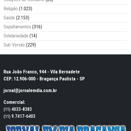
Religião
(1.023)
Saúde
(2.153)
Sepultamentos
(316)
Solidariedade
(14)
Sub-Versão
(229)
Rua João Franco, 944 - Vila Bernadete
CEP: 12.906-000 - Bragança Paulista - SP
jornal@jornalemdia.com.br
Comercial:
4033-8383
(11)
9.7417-6403
(11)