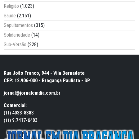
Religião
(1.023)
Saúde
(2.151)
Sepultamentos
(315)
Solidariedade
(14)
Sub-Versão
(228)
Rua João Franco, 944 - Vila Bernadete
CEP: 12.906-000 - Bragança Paulista - SP
jornal@jornalemdia.com.br
Comercial:
4033-8383
(11)
9.7417-6403
(11)