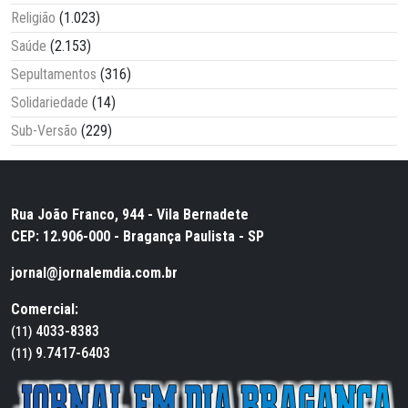
Religião
(1.023)
Saúde
(2.153)
Sepultamentos
(316)
Solidariedade
(14)
Sub-Versão
(229)
Rua João Franco, 944 - Vila Bernadete
CEP: 12.906-000 - Bragança Paulista - SP
jornal@jornalemdia.com.br
Comercial:
4033-8383
(11)
9.7417-6403
(11)