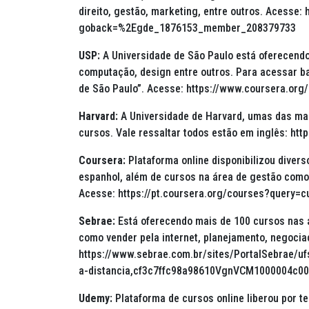
direito, gestão, marketing, entre outros. Acesse:
goback=%2Egde_1876153_member_208379733
USP:
A Universidade de São Paulo está oferecendo
computação, design entre outros. Para acessar ba
de São Paulo”. Acesse: https://www.coursera.
Harvard:
A Universidade de Harvard, umas das ma
cursos. Vale ressaltar todos estão em inglês: ht
Coursera:
Plataforma online disponibilizou diver
espanhol, além de cursos na área de gestão como 
Acesse: https://pt.coursera.org/courses?query=
Sebrae:
Está oferecendo mais de 100 cursos nas á
como vender pela internet, planejamento, negocia
https://www.sebrae.com.br/sites/PortalSebrae/uf
a-distancia,cf3c7ffc98a98610VgnVCM1000004c0
Udemy:
Plataforma de cursos online liberou por 