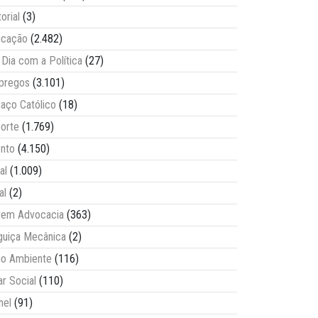
torial
(3)
ucação
(2.482)
Dia com a Política
(27)
pregos
(3.101)
aço Católico
(18)
orte
(1.769)
nto
(4.150)
al
(1.009)
al
(2)
vem Advocacia
(363)
guiça Mecânica
(2)
o Ambiente
(116)
ar Social
(110)
nel
(91)