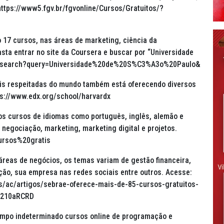
 https://www5.fgv.br/fgvonline/Cursos/Gratuitos/?
 17 cursos, nas áreas de marketing, ciência da
sta entrar no site da Coursera e buscar por “Universidade
org/search?query=Universidade%20de%20S%C3%A3o%20Paulo&
is respeitadas do mundo também está oferecendo diversos
tps://www.edx.org/school/harvardx
sos cursos de idiomas como português, inglês, alemão e
negociação, marketing, marketing digital e projetos.
cursos%20gratis
reas de negócios, os temas variam de gestão financeira,
ção, sua empresa nas redes sociais entre outros. Acesse:
s/ac/artigos/sebrae-oferece-mais-de-85-cursos-gratuitos-
0210aRCRD
tempo indeterminado cursos online de programação e