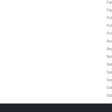
Pal
Pap
Pol
Pol
Pro
Red
Reg
Re
Rel
Sa
Sep
Sol
Sub