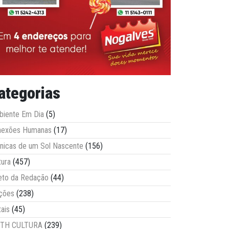
ategorias
iente Em Dia
(5)
nexões Humanas
(17)
nicas de um Sol Nascente
(156)
tura
(457)
eto da Redação
(44)
ções
(238)
tais
(45)
ITH CULTURA
(239)