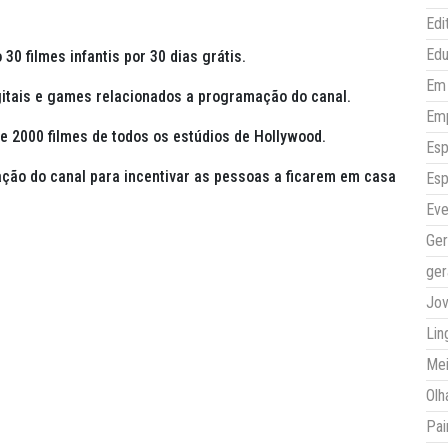
Edi
Ed
30 filmes infantis por 30 dias grátis.
Em 
igitais e games relacionados a programação do canal.
Em
de 2000 filmes de todos os estúdios de Hollywood.
Esp
ação do canal para incentivar as pessoas a ficarem em casa
Esp
Eve
Ger
ger
Jo
Lin
Mei
Olh
Pai