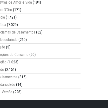
avras de Amor e Vida
(184)
o D'Oro
(171)
ícia
(1.421)
ítica
(7.029)
clamas de Casamentos
(32)
escobrindo
(260)
ião
(5)
lações de Consumo
(20)
igião
(1.023)
úde
(2.151)
ultamentos
(315)
idariedade
(14)
-Versão
(228)