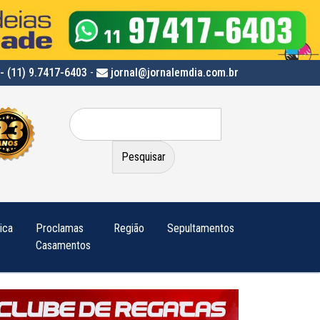
- (11) 9.7417-6403
-
jornal@jornalemdia.com.br
Pesquisar
por:
tica
Proclamas
Região
Sepultamentos
Casamentos