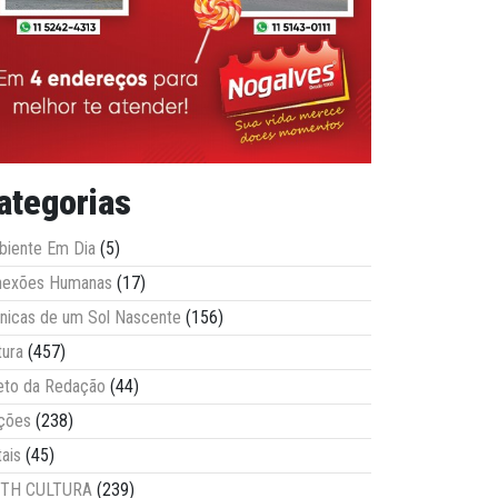
ategorias
iente Em Dia
(5)
nexões Humanas
(17)
nicas de um Sol Nascente
(156)
tura
(457)
eto da Redação
(44)
ções
(238)
tais
(45)
ITH CULTURA
(239)