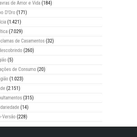
avras de Amor e Vida
(184)
o D'Oro
(171)
ícia
(1.421)
ítica
(7.029)
clamas de Casamentos
(32)
escobrindo
(260)
ião
(5)
lações de Consumo
(20)
igião
(1.023)
úde
(2.151)
ultamentos
(315)
idariedade
(14)
-Versão
(228)