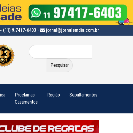
- (11) 9.7417-6403
-
jornal@jornalemdia.com.br
Pesquisar
por:
tica
Proclamas
Região
Sepultamentos
Casamentos