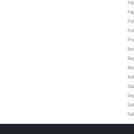
Pal
Pap
Pol
Pol
Pro
Red
Reg
Re
Rel
Sa
Sep
Sol
Sub