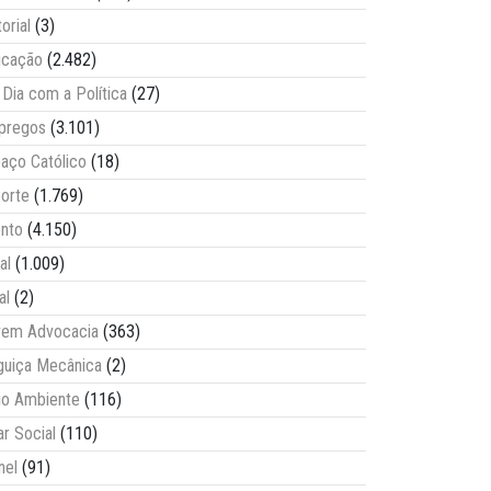
torial
(3)
ucação
(2.482)
Dia com a Política
(27)
pregos
(3.101)
aço Católico
(18)
orte
(1.769)
nto
(4.150)
al
(1.009)
al
(2)
vem Advocacia
(363)
guiça Mecânica
(2)
o Ambiente
(116)
ar Social
(110)
nel
(91)