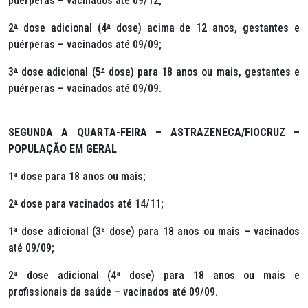
puérperas – vacinados até 09/12;
2
ª
dose adicional (4
ª
dose) acima de 12 anos, gestantes e
puérperas – vacinados até 09/09;
3
ª
dose adicional (5
ª
dose) para 18 anos ou mais, gestantes e
puérperas – vacinados até 09/09.
SEGUNDA A QUARTA-FEIRA – ASTRAZENECA/FIOCRUZ –
POPULAÇÃO EM GERAL
1
ª
dose para 18 anos ou mais;
2
ª
dose para vacinados até 14/11;
1
ª
dose adicional (3
ª
dose) para 18 anos ou mais – vacinados
até 09/09;
2
ª
dose adicional (4
ª
dose) para 18 anos ou mais e
profissionais da saúde – vacinados até 09/09.