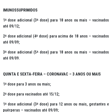
IMUNOSSUPRIMIDOS
1
ª
dose adicional (3
ª
dose) para 18 anos ou mais – vacinados
até 09/12;
2
ª
dose adicional (4
ª
dose) para acima de 18 anos – vacinados
até 09/09;
3
ª
dose adicional (5
ª
dose) para 18 anos ou mais – vacinados
até 09/09.
QUINTA E SEXTA-FEIRA – CORONAVAC – 3 ANOS OU MAIS
1
ª
dose para 3 anos ou mais;
2
ª
dose para vacinados até 15/12;
1
ª
dose adicional (3
ª
dose) para 12 anos ou mais, gestantes e
puérperas – vacinados até 09/09;