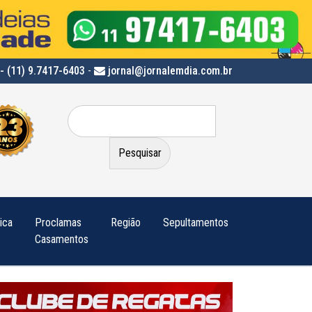
- (11) 9.7417-6403
-
jornal@jornalemdia.com.br
Pesquisar
por:
tica
Proclamas
Região
Sepultamentos
Casamentos