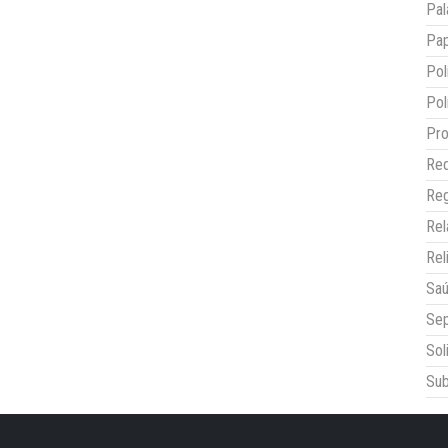
Pal
Pap
Pol
Pol
Pro
Red
Reg
Re
Rel
Sa
Sep
Sol
Sub