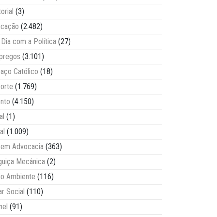
torial
(3)
ucação
(2.482)
Dia com a Política
(27)
pregos
(3.101)
aço Católico
(18)
orte
(1.769)
nto
(4.150)
al
(1)
al
(1.009)
vem Advocacia
(363)
guiça Mecânica
(2)
o Ambiente
(116)
ar Social
(110)
nel
(91)