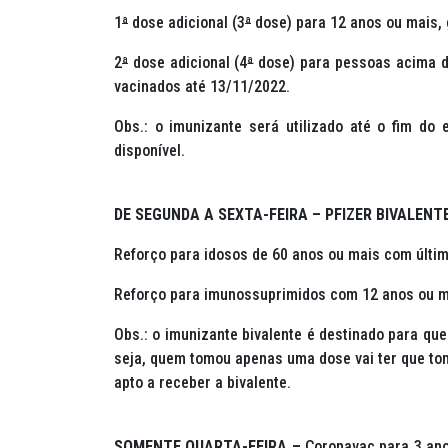
1
ª
dose adicional (3
ª
dose) para 12 anos ou mais, 
2
ª
dose adicional (4
ª
dose) para pessoas acima de
vacinados até 13/11/2022.
Obs.: o imunizante será utilizado até o fim do 
disponível.
DE SEGUNDA A SEXTA-FEIRA – PFIZER BIVALENT
Reforço para idosos de 60 anos ou mais com últim
Reforço para imunossuprimidos com 12 anos ou ma
Obs.: o imunizante bivalente é destinado para qu
seja, quem tomou apenas uma dose vai ter que tom
apto a receber a bivalente.
SOMENTE QUARTA-FEIRA –
Coronavac para 3 ano