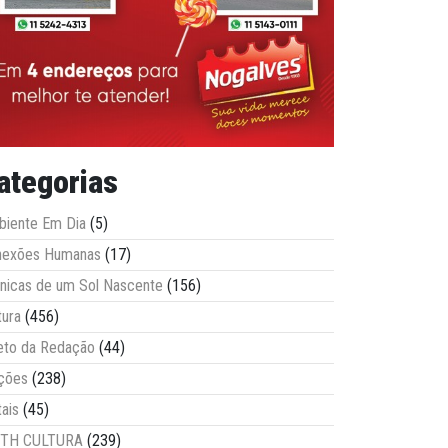
ategorias
iente Em Dia
(5)
nexões Humanas
(17)
nicas de um Sol Nascente
(156)
tura
(456)
eto da Redação
(44)
ções
(238)
tais
(45)
ITH CULTURA
(239)