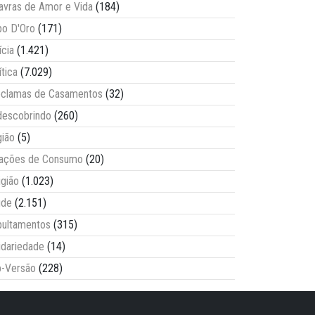
avras de Amor e Vida
(184)
o D'Oro
(171)
ícia
(1.421)
ítica
(7.029)
clamas de Casamentos
(32)
escobrindo
(260)
ião
(5)
lações de Consumo
(20)
igião
(1.023)
úde
(2.151)
ultamentos
(315)
idariedade
(14)
-Versão
(228)