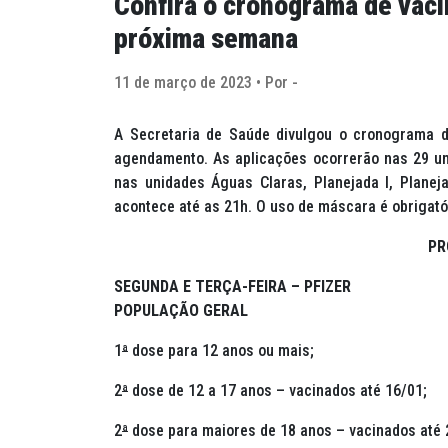
Confira o cronograma de vaci
próxima semana
11 de março de 2023 • Por -
A Secretaria de Saúde divulgou o cronograma 
agendamento. As aplicações ocorrerão nas 29 un
nas unidades Águas Claras, Planejada I, Planeja
acontece até as 21h. O uso de máscara é obrigató
PR
SEGUNDA E TERÇA-FEIRA – PFIZER
POPULAÇÃO GERAL
1
ª
dose para 12 anos ou mais;
2
ª
dose de 12 a 17 anos – vacinados até 16/01;
2
ª
dose para maiores de 18 anos – vacinados até 