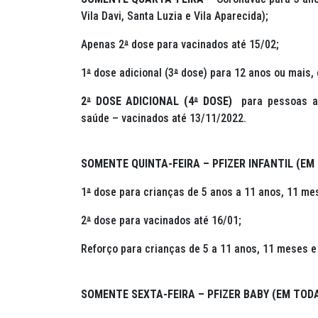
Vila Davi, Santa Luzia e Vila Aparecida);
Apenas 2
ª
dose para vacinados até 15/02;
1
ª
dose adicional (3
ª
dose) para 12 anos ou mais, 
2
ª
DOSE ADICIONAL (4
ª
DOSE)
para pessoas ac
saúde – vacinados até 13/11/2022.
SOMENTE QUINTA-FEIRA – PFIZER INFANTIL (EM
1
ª
dose para crianças de 5 anos a 11 anos, 11 mes
2
ª
dose para vacinados até 16/01;
Reforço para crianças de 5 a 11 anos, 11 meses e
SOMENTE SEXTA-FEIRA – PFIZER BABY (EM TODA