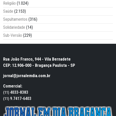
Religião
(1.024)
Saúde
(2.153)
Sepultamentos
(316)
Solidariedade
(14)
Sub-Versão
(229)
Rua João Franco, 944 - Vila Bernadete
CEP: 12.906-000 - Bragança Paulista - SP
jornal@jornalemdia.com.br
Comercial:
4033-8383
(11)
9.7417-6403
(11)