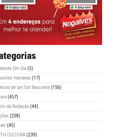
ategorias
iente Em Dia
(5)
nexões Humanas
(17)
nicas de um Sol Nascente
(156)
tura
(457)
eto da Redação
(44)
ções
(238)
tais
(45)
ITH CULTURA
(239)