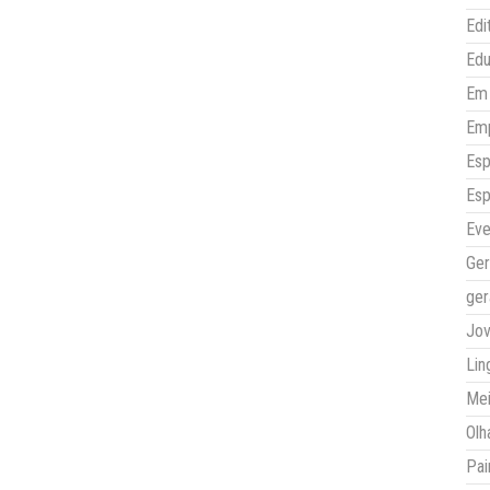
Edi
Ed
Em 
Em
Esp
Esp
Eve
Ger
ger
Jo
Lin
Mei
Olh
Pai