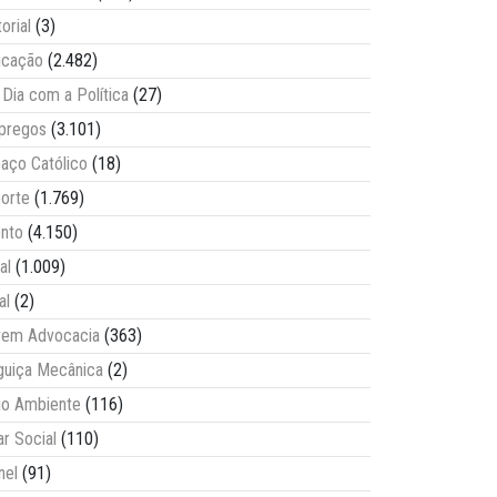
torial
(3)
ucação
(2.482)
Dia com a Política
(27)
pregos
(3.101)
aço Católico
(18)
orte
(1.769)
nto
(4.150)
al
(1.009)
al
(2)
vem Advocacia
(363)
guiça Mecânica
(2)
o Ambiente
(116)
ar Social
(110)
nel
(91)