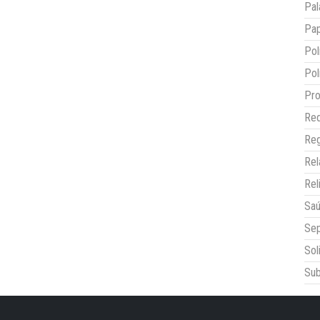
Pal
Pap
Pol
Pol
Pro
Red
Reg
Re
Rel
Sa
Sep
Sol
Sub