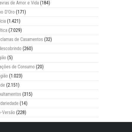
avras de Amor e Vida
(184)
o D'Oro
(171)
ícia
(1.421)
ítica
(7.029)
clamas de Casamentos
(32)
escobrindo
(260)
ião
(5)
lações de Consumo
(20)
igião
(1.023)
úde
(2.151)
ultamentos
(315)
idariedade
(14)
-Versão
(228)