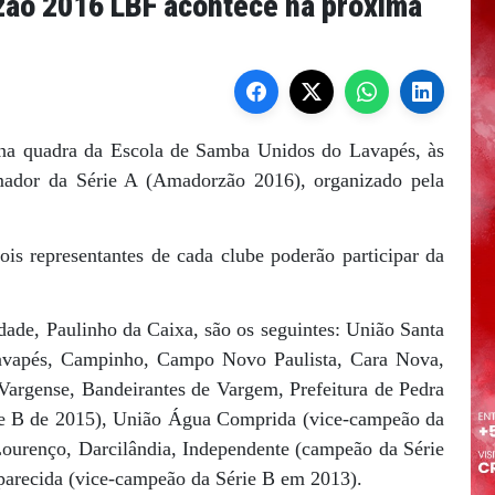
zão 2016 LBF acontece na próxima
, na quadra da Escola de Samba Unidos do Lavapés, às
mador da Série A (Amadorzão 2016), organizado pela
s representantes de cada clube poderão participar da
dade, Paulinho da Caixa, são os seguintes: União Santa
Lavapés, Campinho, Campo Novo Paulista, Cara Nova,
rgense, Bandeirantes de Vargem, Prefeitura de Pedra
ie B de 2015), União Água Comprida (vice-campeão da
Lourenço, Darcilândia, Independente (campeão da Série
arecida (vice-campeão da Série B em 2013).