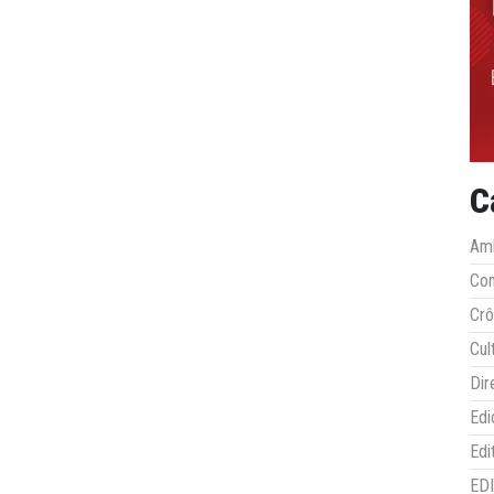
C
Amb
Co
Crô
Cul
Dir
Edi
Edi
ED