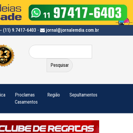
- (11) 9.7417-6403
-
jornal@jornalemdia.com.br
Pesquisar
por:
tica
Proclamas
Região
Sepultamentos
Casamentos