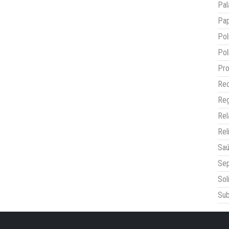
Pal
Pap
Pol
Pol
Pro
Red
Reg
Re
Rel
Sa
Sep
Sol
Sub