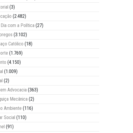
torial
(3)
ucação
(2.482)
Dia com a Política
(27)
pregos
(3.102)
aço Católico
(18)
orte
(1.769)
nto
(4.150)
al
(1.009)
al
(2)
vem Advocacia
(363)
guiça Mecânica
(2)
o Ambiente
(116)
ar Social
(110)
nel
(91)