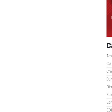
C
Amb
Co
Crô
Cul
Dir
Edi
Edi
ED