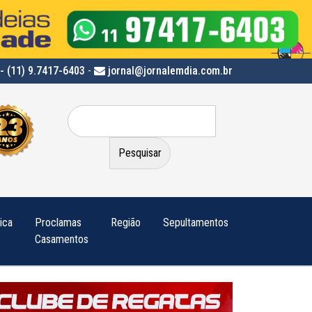
- (11) 9.7417-6403
-
jornal@jornalemdia.com.br
Pesquisar
por:
tica
Proclamas
Região
Sepultamentos
Casamentos