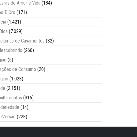
avras de Amor e Vida
(184)
o D'Oro
(171)
ícia
(1.421)
ítica
(7.029)
clamas de Casamentos
(32)
escobrindo
(260)
ião
(5)
lações de Consumo
(20)
igião
(1.023)
úde
(2.151)
ultamentos
(315)
idariedade
(14)
-Versão
(228)