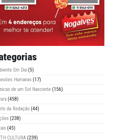
ategorias
iente Em Dia
(5)
nexões Humanas
(17)
nicas de um Sol Nascente
(156)
tura
(458)
eto da Redação
(44)
ções
(238)
tais
(45)
ITH CULTURA
(239)