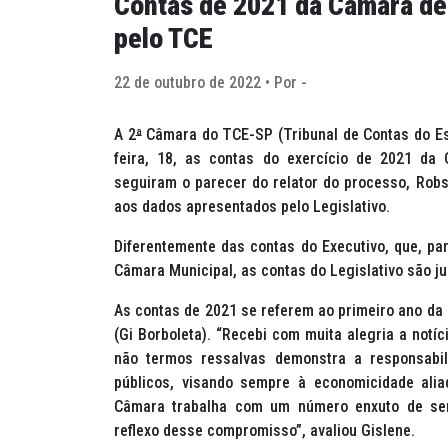
Contas de 2021 da Câmara de
pelo TCE
22 de outubro de 2022 • Por -
A 2
ª
Câmara do TCE-SP (Tribunal de Contas do Est
feira, 18, as contas do exercício de 2021 da
seguiram o parecer do relator do processo, Ro
aos dados apresentados pelo Legislativo.
Diferentemente das contas do Executivo, que, pa
Câmara Municipal, as contas do Legislativo são j
As contas de 2021 se referem ao primeiro ano da 
(Gi Borboleta). “Recebi com muita alegria a notí
não termos ressalvas demonstra a responsabi
públicos, visando sempre à economicidade ali
Câmara trabalha com um número enxuto de ser
reflexo desse compromisso”, avaliou Gislene.