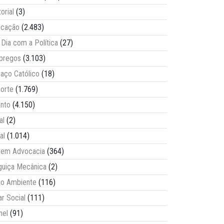
torial
(3)
ucação
(2.483)
Dia com a Política
(27)
pregos
(3.103)
aço Católico
(18)
orte
(1.769)
nto
(4.150)
al
(2)
al
(1.014)
vem Advocacia
(364)
guiça Mecânica
(2)
o Ambiente
(116)
ar Social
(111)
nel
(91)