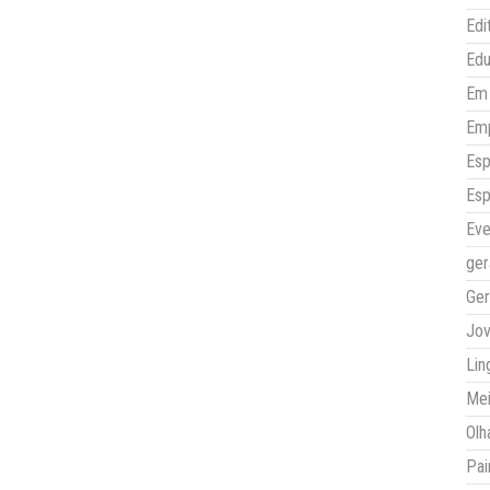
Edi
Ed
Em 
Em
Esp
Esp
Eve
ger
Ger
Jo
Lin
Mei
Olh
Pai