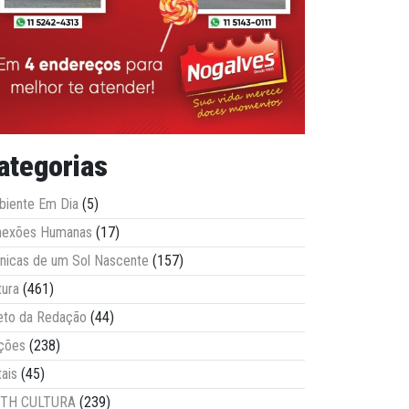
ategorias
iente Em Dia
(5)
nexões Humanas
(17)
nicas de um Sol Nascente
(157)
tura
(461)
eto da Redação
(44)
ções
(238)
tais
(45)
ITH CULTURA
(239)