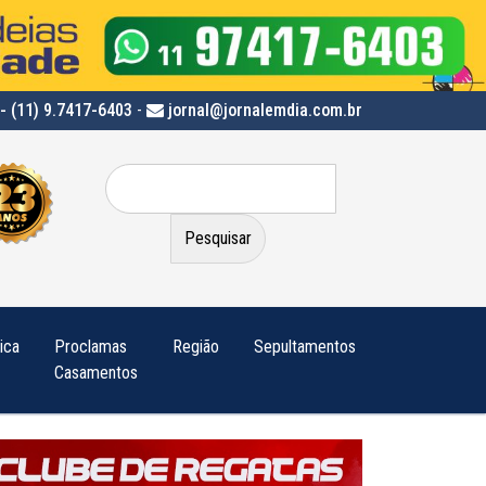
- (11) 9.7417-6403
-
jornal@jornalemdia.com.br
Pesquisar
por:
tica
Proclamas
Região
Sepultamentos
Casamentos