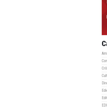
C
Amb
Co
Crô
Cul
Dir
Edi
Edi
ED