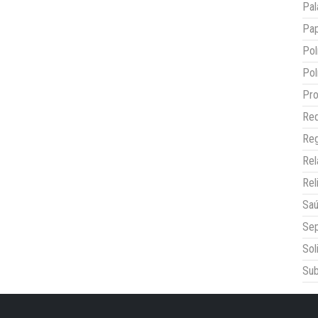
Pal
Pap
Pol
Pol
Pro
Red
Reg
Re
Rel
Sa
Sep
Sol
Sub