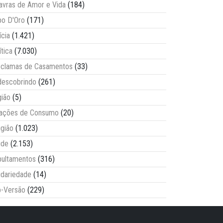
avras de Amor e Vida
(184)
o D'Oro
(171)
ícia
(1.421)
ítica
(7.030)
clamas de Casamentos
(33)
escobrindo
(261)
ião
(5)
lações de Consumo
(20)
igião
(1.023)
úde
(2.153)
ultamentos
(316)
idariedade
(14)
-Versão
(229)